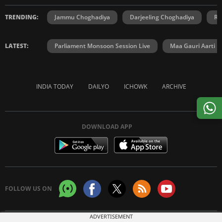
TRENDING:
Jammu Choghadiya
Darjeeling Choghadiya
Ra
LATEST:
Parliament Monsoon Session Live
Maa Gauri Aarti
INDIA TODAY
DAILYO
ICHOWK
ARCHIVE
DOWNLOAD APP
FOLLOW US ON
ADVERTISEMENT