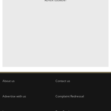
ADVERTISEMENT
About us
Contact us
Advertise with us
Complaint Redressal