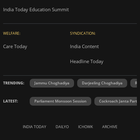
India Today Education Summit
WELFARE:
SYNDICATION:
Care Today
India Content
Headline Today
TRENDING:
Jammu Choghadiya
Darjeeling Choghadiya
Ra
LATEST:
Parliament Monsoon Session
Cockroach Janta Party
INDIA TODAY
DAILYO
ICHOWK
ARCHIVE