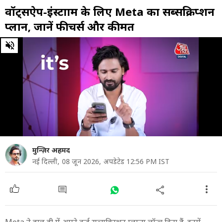
वॉट्सऐप-इंस्टाग्राम के लिए Meta का सब्सक्रिप्शन
प्लान, जानें फीचर्स और कीमत
0
of
10
minutes,
53
seconds
मुन्ज़िर अहमद
नई दिल्ली,
08 जून 2026,
अपडेटेड 12:56 PM IST