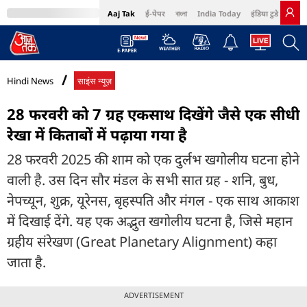
Aaj Tak
ई-पेपर
বাংলা
India Today
इंडिया टुडे हिंदी
MumbaiTak
BT Bazaar
Cosmopolitan
Harper's Bazaar
Northeast
Bri
Hindi News
साइंस न्यूज़
28 फरवरी को 7 ग्रह एकसाथ दिखेंगे जैसे एक सीधी
रेखा में किताबों में पढ़ाया गया है
28 फरवरी 2025 की शाम को एक दुर्लभ खगोलीय घटना होने
वाली है. उस दिन सौर मंडल के सभी सात ग्रह - शनि, बुध,
नेपच्यून, शुक्र, यूरेनस, बृहस्पति और मंगल - एक साथ आकाश
में दिखाई देंगे. यह एक अद्भुत खगोलीय घटना है, जिसे महान
ग्रहीय संरेखण (Great Planetary Alignment) कहा
जाता है.
ADVERTISEMENT