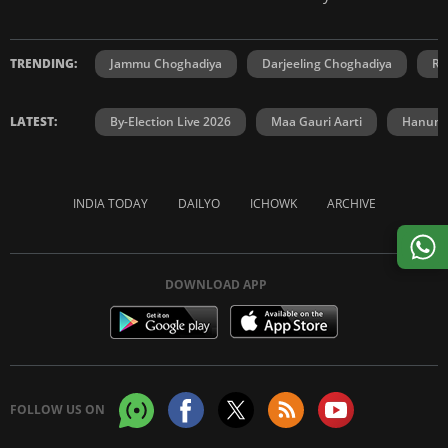
TRENDING:
Jammu Choghadiya
Darjeeling Choghadiya
Ra
LATEST:
By-Election Live 2026
Maa Gauri Aarti
Hanuma
INDIA TODAY
DAILYO
ICHOWK
ARCHIVE
DOWNLOAD APP
FOLLOW US ON