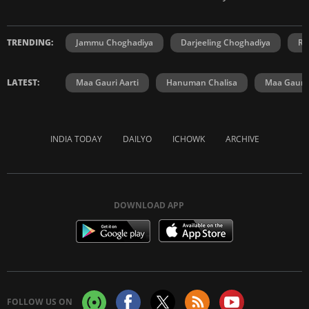
TRENDING:
Jammu Choghadiya
Darjeeling Choghadiya
Ra
LATEST:
Maa Gauri Aarti
Hanuman Chalisa
Maa Gauri 
INDIA TODAY
DAILYO
ICHOWK
ARCHIVE
DOWNLOAD APP
FOLLOW US ON