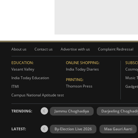
About us
Contact us
Advertise with us
Complaint Redressal
EDUCATION:
ONLINE SHOPPING:
SUBSCR
Vasant Valley
India Today Diaries
Cosmop
India Today Education
Music 
PRINTING:
Thomson Press
ITMI
Gadget
Campus National Aptitude test
TRENDING:
Jammu Choghadiya
Darjeeling Choghadi
LATEST:
By-Election Live 2026
Maa Gauri Aarti