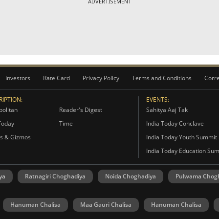
ADVERTISEMENT
Investors
Rate Card
Privacy Policy
Terms and Conditions
Corre
IPTION:
EVENTS:
olitan
Reader's Digest
Sahitya Aaj Tak
Today
Time
India Today Conclave
s & Gizmos
India Today Youth Summit
India Today Education Su
ya
Ratnagiri Choghadiya
Noida Choghadiya
Pulwama Chog
Hanuman Chalisa
Maa Gauri Chalisa
Hanuman Chalisa