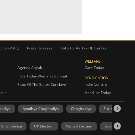
ction Policy
Press Releases
T&Cs for AajTak HD Contest
WELFARE:
Agenda Aajtak
Care Today
India Today Woman's Summit
SYNDICATION:
India Content
State Of The States Conclave
Headline Today
mmit
hadiya
Ayodhya Choghadiya
Choghadiya
Puri Choghadiya
Shiv Chalisa
UP Election
Punjab Election
Goa Election