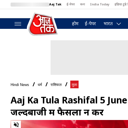
Aaj Tak
ई-पेपर
বাংলা
India Today
इंडिया टुडे 
MumbaiTak
BT Bazaar
Cosmopolitan
Harper's Bazaar
North
होम
ई-पेपर
भारत
Hindi News
धर्म
राशिफल
तुला
Aaj Ka Tula Rashifal 5 June 20
जल्दबाजी में फैसला न करें
0
of