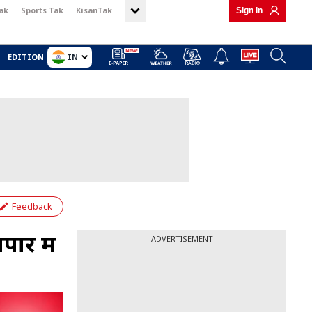
ak
Sports Tak
KisanTak
Sign In
IN
EDITION
Feedback
ार में
ADVERTISEMENT