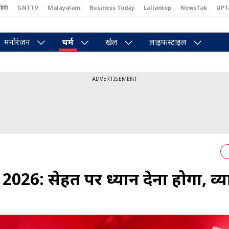
हिंदी
GNTTV
Malayalam
Business Today
Lallantop
NewsTak
UPT
east
Brides Today
Reader’s Digest
Astro Tak
Pakwan Gali
मनोरंजन
धर्म
खेल
लाइफस्टाइल
ADVERTISEMENT
26: सेहत पर ध्यान देना होगा, व्याप