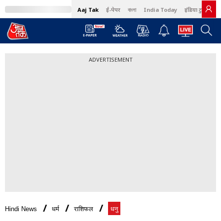
Aaj Tak
ई-पेपर
বাংলা
India Today
इंडिया टुडे हिंदी
ADVERTISEMENT
Hindi News
धर्म
राशिफल
धनु