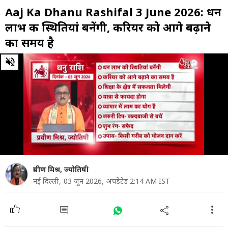
Aaj Ka Dhanu Rashifal 3 June 2026: धन
लाभ की स्थितियां बनेंगी, करियर को आगे बढ़ाने
का समय है
0
of
1
minute,
0
प्रवीण मिश्र, ज्योतिषी
नई दिल्ली,
03 जून 2026,
अपडेटेड 2:14 AM IST