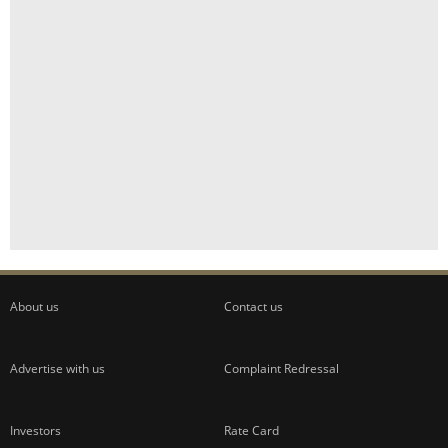
About us
Contact us
Advertise with us
Complaint Redressal
Investors
Rate Card