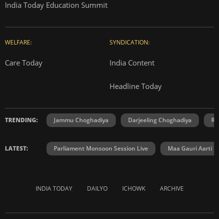
India Today Education Summit
WELFARE:
SYNDICATION:
Care Today
India Content
Headline Today
TRENDING:
Jammu Choghadiya
Darjeeling Choghadiya
Ra
LATEST:
Parliament Monsoon Session Live
Maa Gauri Aarti
INDIA TODAY
DAILYO
ICHOWK
ARCHIVE