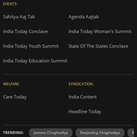
EVENTS:
Sahitya Aaj Tak
Agenda Aajtak
India Today Conclave
India Today Woman's Summit
India Today Youth Summit
State Of The States Conclave
India Today Education Summit
WELFARE:
SYNDICATION:
Care Today
India Content
Headline Today
TRENDING:
Jammu Choghadiya
Darjeeling Choghadiya
Ra