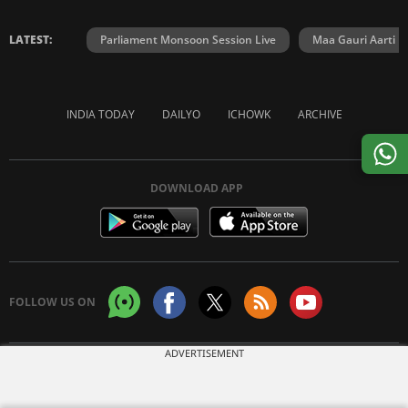
LATEST:
Parliament Monsoon Session Live
Maa Gauri Aarti
INDIA TODAY
DAILYO
ICHOWK
ARCHIVE
DOWNLOAD APP
FOLLOW US ON
ADVERTISEMENT
Copyright © 2026 Living Media India Limited. For reprint rights:
Syndications
Today