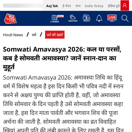
Aaj Tak
ई-पेपर
বাংলা
India Today
इंडिया टुडे हिंदी
MumbaiTak
BT Bazaar
Cosmopolitan
Harper's Bazaar
Northeast
Bri
Hindi News
धर्म
धर्म की ख़बरें
Somwati Amavasya 2026: कल या परसों,
कब है सोमवती अमावस्या? जानें स्नान-दान का
मुहूर्त
Somwati Amavasya 2026: अमावस्या तिथि का हिंदू
धर्म में विशेष महत्व है इस दिन किसी भी पवित्र नदी में स्नान
करने से अक्षय पुण्य की प्राप्ति होती है. वहीं, जो अमावस्या
तिथि सोमवार के दिन पड़ती है उसे सोमवती अमावस्या कहा
जाता है. इस दिन माता पार्वती और भगवान शिव की पूजा
अर्चना की जाती है. सोमवती अमावस्या का व्रत विवाहित
स्त्रियां अपनी पति की लंबी कामने के लिए रखती है. इस दिन