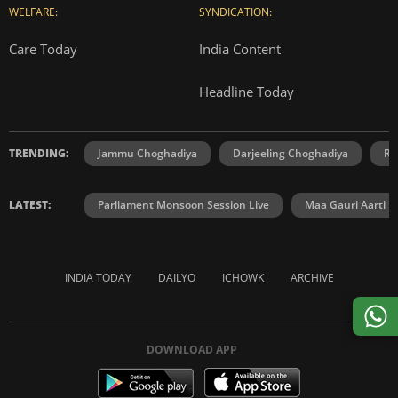
WELFARE:
SYNDICATION:
Care Today
India Content
Headline Today
TRENDING:
Jammu Choghadiya
Darjeeling Choghadiya
Ra
LATEST:
Parliament Monsoon Session Live
Maa Gauri Aarti
INDIA TODAY
DAILYO
ICHOWK
ARCHIVE
DOWNLOAD APP