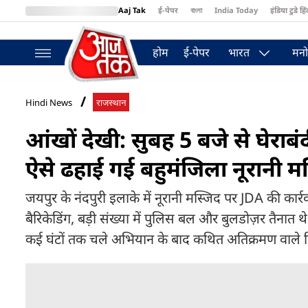
Aaj Tak
ई-पेपर
বাংলা
India Today
इंडिया टुडे हिं
MumbaiTak
BT Bazaar
Cosmopolitan
Harper's Bazaar
Northea
होम
ई-पेपर
भारत
मनो
Hindi News
राजस्थान
आंखों देखी: सुबह 5 बजे से घेराबं
ऐसे ढहाई गई बहुमंजिला नूरानी म
जयपुर के नंदपुरी इलाके में नूरानी मस्जिद पर JDA की कार्र
बैरिकेडिंग, बड़ी संख्या में पुलिस बल और बुलडोज़र तैना
कई घंटों तक चले अभियान के बाद कथित अतिक्रमण वाले हि