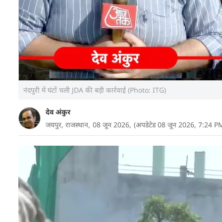
नंदपुरी में घंटों चली JDA की बड़ी कार्रवाई (Photo: ITG)
देव अंकुर
जयपुर, राजस्थान,
08 जून 2026,
(अपडेटेड 08 जून 2026, 7:24 P
जयपुर डेवलपमेंट अथॉरिटी (JDA) द्वारा बहुमंजिला नूरानी
सुरक्षा वाले किले जैसा लग रहा था.
आजतक की टीम सुबह-सुबह उस इलाके में पहुंची, जब घड़ी 