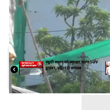
काफी व्यस्त रहने वाला था. जब सूरज बादलों के पीछे से झां
भारी संख्या आसपास की हर चीज़ से ज्यादा दिखाई दे रही 
शुरू होने वाली थी.
JDA की इस मुहिम के केंद्र में एक मस्जिद थी, जिसका कु
के इस सड़क की चौड़ाई 80 फीट होनी चाहिए थी. इसके अला
सम्बंधित ख़बरें
स्कूटी सवार को उड़ाकर भागा SUV
ड्राइवर, VIDEO वायरल