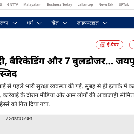
दी
GNTTV
Malayalam
Business Today
Lallantop
NewsTak
UPTak
st
Brides Today
Reader’s Digest
Astro Tak
Pakwan Gali
रंजन
धर्म
खेल
लाइफस्टाइल
दी, बैरिकेडिंग और 7 बुलडोजर... जयपुर
स्जिद
वाई से पहले भारी सुरक्षा व्यवस्था की गई. सुबह से ही इलाके में क
त थे. कार्रवाई के दौरान मीडिया और आम लोगों की आवाजाही सीमि
स्से को गिरा दिया गया.
ADVERTISEMENT