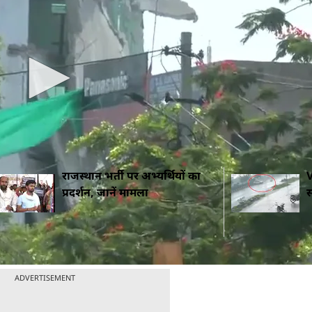
क भी नहीं पाया था, तब मैं महसूस कर रहा था कि नंदपुरी में पुलि
थी.
जयपुर
एयरपोर्ट से लगभग तीन किलोमीटर दूर नंदपुरी में JDA 
छ हिस्सा कथित तौर पर सड़क पर अवैध रूप से बनाया गया था. बि
वा, वहां एक मजार, दो मंदिर और एक धर्मशाला समेत चार अन्य ढ
राजस्थान भर्ती पर अभ्यर्थियों का
V
प्रदर्शन, जानें मामला
स
ADVERTISEMENT