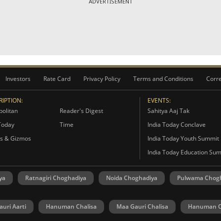
ADVERTISEMENT
Investors
Rate Card
Privacy Policy
Terms and Conditions
Corre
IPTION:
EVENTS:
olitan
Reader's Digest
Sahitya Aaj Tak
Today
Time
India Today Conclave
s & Gizmos
India Today Youth Summit
India Today Education Su
ya
Ratnagiri Choghadiya
Noida Choghadiya
Pulwama Chog
uri Aarti
Hanuman Chalisa
Maa Gauri Chalisa
Hanuman C