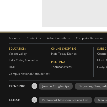
About us
Contact us
Advertise with us
Complaint Redressal
EDUCATION:
ONLINE SHOPPING:
SUBSCR
Vasant Valley
India Today Diaries
Cosmop
India Today Education
Music 
PRINTING:
Thomson Press
ITMI
Gadget
Campus National Aptitude test
TRENDING:
Jammu Choghadiya
Darjeeling Choghadi
LATEST:
Parliament Monsoon Session Live
Maa Ga