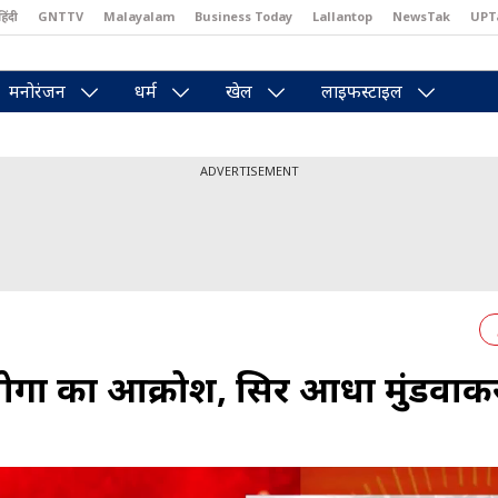
हिंदी
GNTTV
Malayalam
Business Today
Lallantop
NewsTak
UPT
east
Brides Today
Reader’s Digest
Astro Tak
Pakwan Gali
मनोरंजन
धर्म
खेल
लाइफस्टाइल
ADVERTISEMENT
लोगों का आक्रोश, सिर आधा मुंडवाक