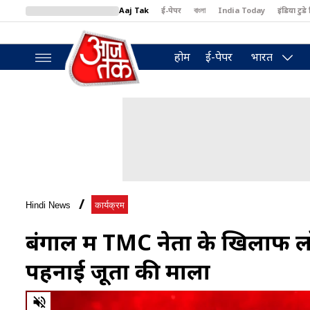
Aaj Tak
ई-पेपर
বাংলা
India Today
इंडिया टुडे 
MumbaiTak
BT Bazaar
Cosmopolitan
Harper's Bazaar
North
होम
ई-पेपर
भारत
Hindi News
कार्यक्रम
बंगाल में TMC नेता के खिलाफ 
पहनाई जूतों की माला
0
of