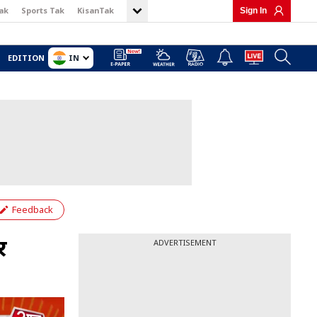
ak
Sports Tak
KisanTak
Sign In
IN
EDITION
Feedback
र
ADVERTISEMENT