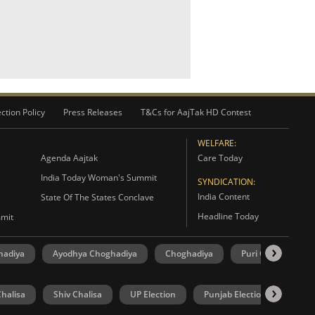
ction Policy
Press Releases
T&Cs for AajTak HD Contest
WELFARE:
Agenda Aajtak
Care Today
India Today Woman's Summit
SYNDICATION:
India Content
State Of The States Conclave
Headline Today
mmit
hadiya
Ayodhya Choghadiya
Choghadiya
Puri Choghadiya
halisa
Shiv Chalisa
UP Election
Punjab Election
Goa 