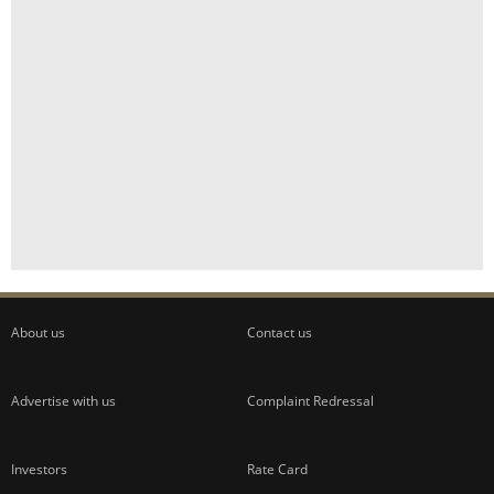
About us
Contact us
Advertise with us
Complaint Redressal
Investors
Rate Card