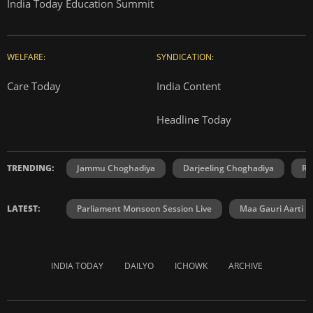
India Today Education Summit
WELFARE:
SYNDICATION:
Care Today
India Content
Headline Today
TRENDING:
Jammu Choghadiya
Darjeeling Choghadiya
Ra
LATEST:
Parliament Monsoon Session Live
Maa Gauri Aarti
INDIA TODAY
DAILYO
ICHOWK
ARCHIVE