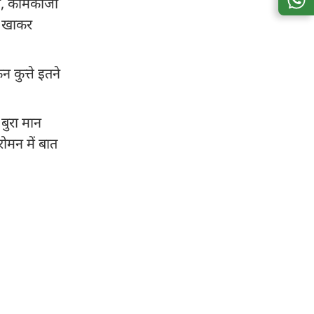
ं का, कामकाजी
त खाकर
 कुत्ते इतने
 बुरा मान
ोमन में बात