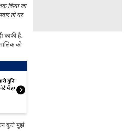
 शक किया जा
ादार तो घर
ही काफी है.
न मालिक को
ारी दुनिया ही मेरे खिलाफ! सुप्रीम
जॉब ऐसी कि हर द
ोर्ट में हंगामा करने वाले की कहानी
अच्छी सैलरी के 
मिलेगा बैलेंस
 कुत्ते मुझे