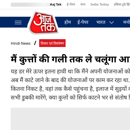
Aaj Tak
ई-पेपर
বাংলা
India Today
इंडिया टुडे हिं
MumbaiTak
BT Bazaar
Cosmopolitan
Harper's Bazaar
Northea
होम
ई-पेपर
भारत
मनो
Hindi News
विचार एवं विश्लेषण
मैं कुत्तों की गली तक ले चलूंगा 
यह डर मेरे ऊपर इतना हावी था कि मैंने अपनी योजनाओं को बदल
अब मैं काटे जाने के बाद की योजनाओं पर काम कर रहा था.
कितना निकट है, वहां तक कैसे पहुंचना है, इलाज में सुइयों क
सभी डुबकी मारेंगे, क्या कुत्तों को सिर्फ काटने भर से संतो