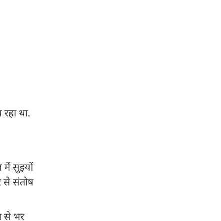
च रहा था.
ें सुइयों
र से संतोष
ा से भर