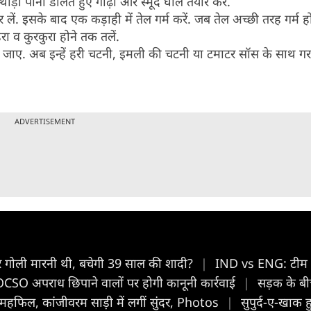
़ा पानी डालते हुए गाढ़ा और स्मूद घोल तैयार करें.
. इसके बाद एक कड़ाही में तेल गर्म करें. जब तेल अच्छी तरह गर्म 
 व कुरकुरा होने तक तलें.
 निकल जाए. अब इन्हें हरी चटनी, इमली की चटनी या टमाटर सॉस के साथ ग
ADVERTISEMENT
े पर गोली मारनी थी, बचेगी 39 साल की शादी?
|
IND vs ENG: टीम इंड
 POCSO अपराध छिपाने वालों पर होगी कानूनी कार्रवाई
|
सड़क के बी
टी महफिल, कांजीवरम साड़ी में लगीं सुंदर, Photos
|
सुपुर्द-ए-खाक ह