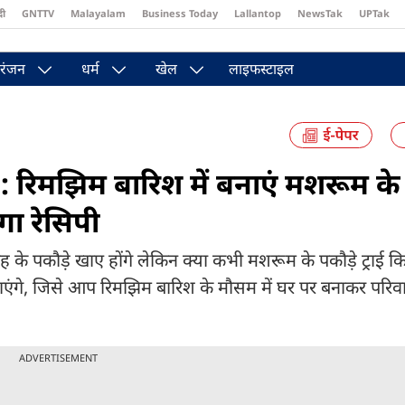
दी
GNTTV
Malayalam
Business Today
Lallantop
NewsTak
UPTak
st
Brides Today
Reader’s Digest
Astro Tak
Pakwan Gali
रंजन
धर्म
खेल
लाइफस्टाइल
झिम बारिश में बनाएं मशरूम के क
गा रेसिपी
ड़े खाए होंगे लेकिन क्या कभी मशरूम के पकौड़े ट्राई किए
एंगे, जिसे आप रिमझिम बारिश के मौसम में घर पर बनाकर परिव
ADVERTISEMENT