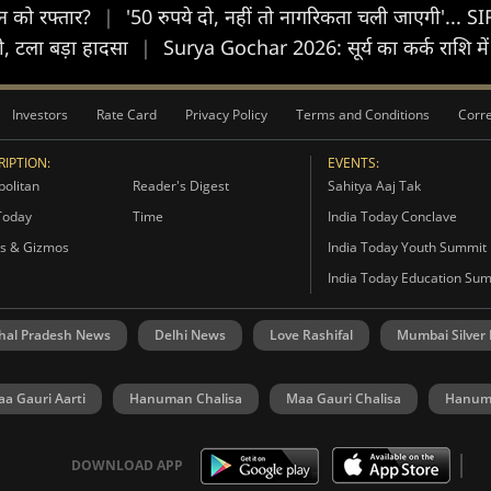
न को रफ्तार?
|
'50 रुपये दो, नहीं तो नागरिकता चली जाएगी'... 
री, टला बड़ा हादसा
|
Surya Gochar 2026: सूर्य का कर्क राशि में 
Investors
Rate Card
Privacy Policy
Terms and Conditions
Corre
IPTION:
EVENTS:
olitan
Reader's Digest
Sahitya Aaj Tak
Today
Time
India Today Conclave
s & Gizmos
India Today Youth Summit
India Today Education Su
hal Pradesh News
Delhi News
Love Rashifal
Mumbai Silver
a Gauri Aarti
Hanuman Chalisa
Maa Gauri Chalisa
Hanuma
DOWNLOAD APP