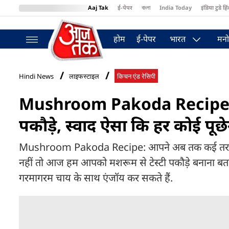
Aaj Tak
ई-पेपर
বাংলা
India Today
इंडिया टुडे हिं
MumbaiTak
BT Bazaar
Cosmopolitan
Harper's Bazaar
Northea
होम
ई-पेपर
भारत
मनो
Hindi News
लाइफस्टाइल
किचन एंड रेसिपी
Mushroom Pakoda Recipe: रिम
पकौड़े, स्वाद ऐसा कि हर कोई पूछे
Mushroom Pakoda Recipe: आपने अब तक कई तरह के पकौ
नहीं तो आज हम आपको मशरूम से टेस्टी पकौड़े बनाना बता
गरमागरम चाय के साथ एंजॉय कर सकते हैं.