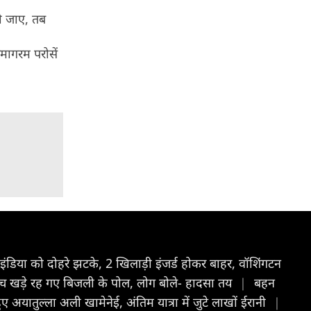
हो जाए, तब
रमागरम परोसें
िया को दोहरे झटके, 2 खिलाड़ी इंजर्ड होकर बाहर, वॉश‍िंगटन
च खड़े रह गए बिजली के पोल, लोग बोले- हादसा तय
|
बहन
ुए अयातुल्ला अली खामेनेई, अंतिम यात्रा में जुटे लाखों ईरानी
|