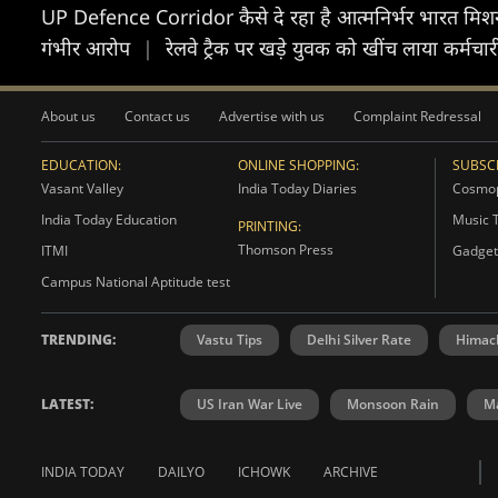
UP Defence Corridor कैसे दे रहा है आत्मनिर्भर भारत मिश
गंभीर आरोप
|
रेलवे ट्रैक पर खड़े युवक को खींच लाया कर्मचा
About us
Contact us
Advertise with us
Complaint Redressal
EDUCATION:
ONLINE SHOPPING:
SUBSCR
Vasant Valley
India Today Diaries
Cosmop
India Today Education
Music 
PRINTING:
Thomson Press
ITMI
Gadget
Campus National Aptitude test
TRENDING:
Vastu Tips
Delhi Silver Rate
Himac
LATEST:
US Iran War Live
Monsoon Rain
Ma
INDIA TODAY
DAILYO
ICHOWK
ARCHIVE