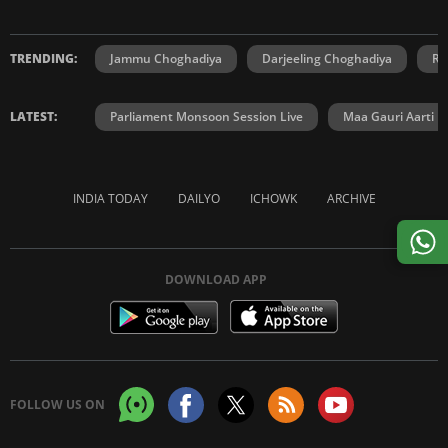
TRENDING:
Jammu Choghadiya
Darjeeling Choghadiya
Ra
LATEST:
Parliament Monsoon Session Live
Maa Gauri Aarti
INDIA TODAY
DAILYO
ICHOWK
ARCHIVE
DOWNLOAD APP
FOLLOW US ON