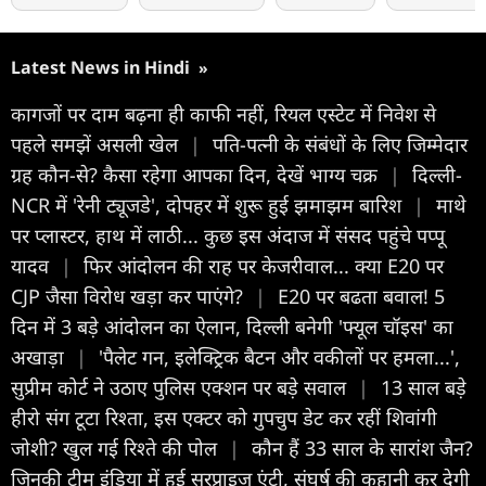
Latest News in Hindi
»
कागजों पर दाम बढ़ना ही काफी नहीं, रियल एस्टेट में निवेश से
पहले समझें असली खेल
|
पत‍ि-पत्नी के संबंधों के ल‍िए ज‍िम्मेदार
ग्रह कौन-से? कैसा रहेगा आपका द‍िन, देखें भाग्य चक्र
|
दिल्ली-
NCR में 'रेनी ट्यूजडे', दोपहर में शुरू हुई झमाझम बारिश
|
माथे
पर प्लास्टर, हाथ में लाठी... कुछ इस अंदाज में संसद पहुंचे पप्पू
यादव
|
फिर आंदोलन की राह पर केजरीवाल... क्या E20 पर
CJP जैसा विरोध खड़ा कर पाएंगे?
|
E20 पर बढता बवाल! 5
दिन में 3 बड़े आंदोलन का ऐलान, दिल्ली बनेगी 'फ्यूल चॉइस' का
अखाड़ा
|
'पैलेट गन, इलेक्ट्रिक बैटन और वकीलों पर हमला...',
सुप्रीम कोर्ट ने उठाए पुलिस एक्शन पर बड़े सवाल
|
13 साल बड़े
हीरो संग टूटा रिश्ता, इस एक्टर को गुपचुप डेट कर रहीं शिवांगी
जोशी? खुल गई रिश्ते की पोल
|
कौन हैं 33 साल के सारांश जैन?
जिनकी टीम इंडिया में हुई सरप्राइज एंट्री, संघर्ष की कहानी कर देगी