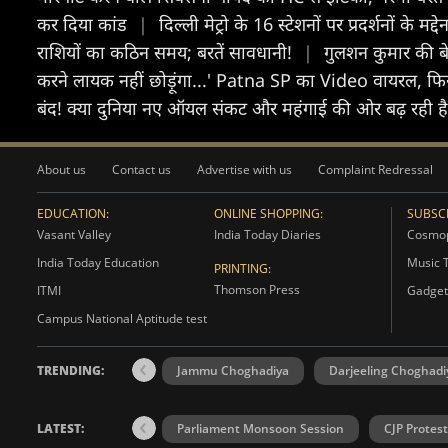
कर दिया कांड
|
दिल्ली मेट्रो के 16 स्टेशनों पर प्रदर्शनों के मद
राशियों का कठिन समय; बरतें सावधानी!
|
गुलशन कुमार की ब
करने लायक नहीं छोड़ूंगा...' Patna SP का Video वायरल, फिर
बंद! क्या दुनिया नए ऑयल संकट और महंगाई की ओर बढ़ रही ह
About us
Contact us
Advertise with us
Complaint Redressal
EDUCATION:
ONLINE SHOPPING:
SUBSCR
Vasant Valley
India Today Diaries
Cosmop
India Today Education
Music 
PRINTING:
Thomson Press
ITMI
Gadget
Campus National Aptitude test
TRENDING:
Jammu Choghadiya
Darjeeling Choghadi
LATEST:
Parliament Monsoon Session
CJP Protest