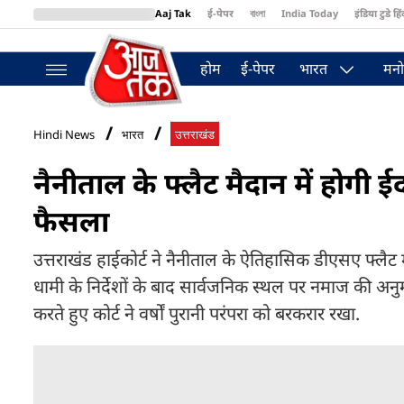
Aaj Tak
ई-पेपर
বাংলা
India Today
इंडिया टुडे हिं
MumbaiTak
BT Bazaar
Cosmopolitan
Harper's Bazaar
Northea
होम
ई-पेपर
भारत
मनो
Hindi News
भारत
उत्तराखंड
नैनीताल के फ्लैट मैदान में होगी
फैसला
उत्तराखंड हाईकोर्ट ने नैनीताल के ऐतिहासिक डीएसए फ्लैट मै
धामी के निर्देशों के बाद सार्वजनिक स्थल पर नमाज की अन
करते हुए कोर्ट ने वर्षों पुरानी परंपरा को बरकरार रखा.