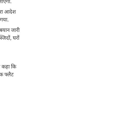
जाएगा.
सरा आदेश
 गया.
 बयान जारी
िदों, घरों
ने कहा कि
क फ्लैट