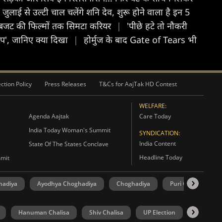
लाई से उल्टी चाल चलेंगे शनि देव, शुरू होने वाला है इन 5
े बजट की फिल्मों तक सिमटा करियर
|
'पीछे हटे तो नौकरी
 मैप', जानिए क्या दिखा
|
होर्मुज के बाद Gate of Tears भी
ction Policy
Press Releases
T&Cs for AajTak HD Contest
WELFARE:
Agenda Aajtak
Care Today
India Today Woman's Summit
SYNDICATION:
India Content
State Of The States Conclave
Headline Today
mmit
hadiya
Ayodhya Choghadiya
Choghadiya
Puri Choghadiya
Hanuman Chalisa
Shiv Chalisa
UP Election
Punjab El