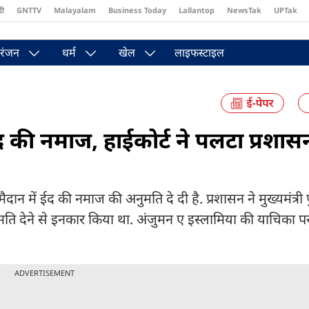
दी
GNTTV
Malayalam
Business Today
Lallantop
NewsTak
UPTak
st
Brides Today
Reader’s Digest
Astro Tak
Pakwan Gali
रंजन
धर्म
खेल
लाइफस्टाइल
 ईद की नमाज, हाईकोर्ट ने पलटा प्रशा
दान में ईद की नमाज की अनुमति दे दी है. प्रशासन ने मुख्यमंत्री प
ुमति देने से इनकार किया था. अंजुमन ए इस्लामिया की याचिका प
ADVERTISEMENT