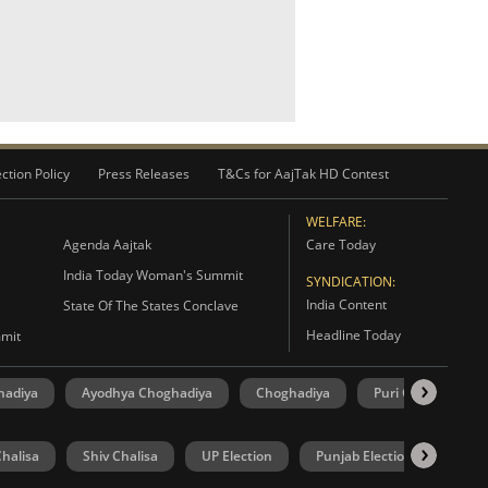
ction Policy
Press Releases
T&Cs for AajTak HD Contest
WELFARE:
Agenda Aajtak
Care Today
India Today Woman's Summit
SYNDICATION:
India Content
State Of The States Conclave
Headline Today
mmit
hadiya
Ayodhya Choghadiya
Choghadiya
Puri Choghadiya
halisa
Shiv Chalisa
UP Election
Punjab Election
Goa 