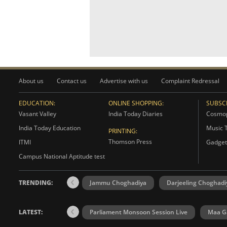
About us
Contact us
Advertise with us
Complaint Redressal
EDUCATION:
ONLINE SHOPPING:
SUBSCR
Vasant Valley
India Today Diaries
Cosmop
India Today Education
Music 
PRINTING:
Thomson Press
ITMI
Gadget
Campus National Aptitude test
TRENDING:
Jammu Choghadiya
Darjeeling Choghadi
LATEST:
Parliament Monsoon Session Live
Maa Ga