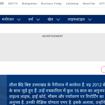
हिंदी
GNTTV
Malayalam
Business Today
Lallantop
NewsTak
UPT
east
Brides Today
Reader’s Digest
Astro Tak
Pakwan Gali
मनोरंजन
धर्म
खेल
लाइफस्टाइल
ADVERTISEMENT
लीला सिंह बिष्ट उत्तराखंड के नैनीताल में कार्यरत हैं. वह 20
के साथ जुड़े हुए हैं. उन्हें पत्रकारिता में कुल 16 साल का अनुभव है
वाइल्ड लाइफ, हाई कोर्ट, मौसम और पर्यावरण पर रिपोर्टिंग का
अनुभव है. उनकी शैक्षिक योग्यता एमए है. इसके अलावा, उन्होंने