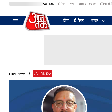
Aaj Tak
ई-पेपर
বাংলা
India Today
इंडिया टुडे 
MumbaiTak
BT Bazaar
Cosmopolitan
Harper's Bazaar
North
होम
ई-पेपर
भारत
Hindi News
लीला सिंह बिष्ट