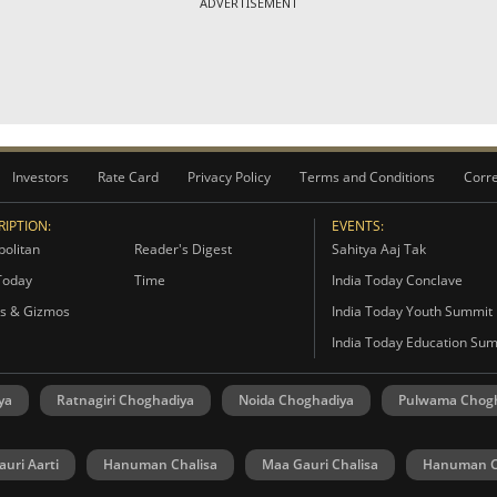
ADVERTISEMENT
Investors
Rate Card
Privacy Policy
Terms and Conditions
Corre
IPTION:
EVENTS:
olitan
Reader's Digest
Sahitya Aaj Tak
Today
Time
India Today Conclave
s & Gizmos
India Today Youth Summit
India Today Education Su
ya
Ratnagiri Choghadiya
Noida Choghadiya
Pulwama Chog
uri Aarti
Hanuman Chalisa
Maa Gauri Chalisa
Hanuman C