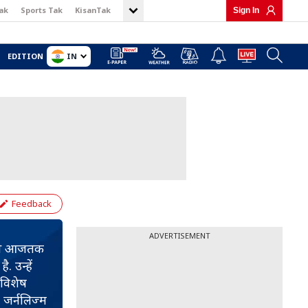
ak
Sports Tak
KisanTak
Sign In
IN
EDITION
Feedback
ADVERTISEMENT
12 से आजतक
. उन्हें
 विशेष
 जर्नलिज्म