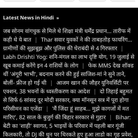
Latest News in Hindi
»
जब सोनम वांगचुक से मिले थे शिक्षा मंत्री धर्मेंद्र प्रधान... तारीफ में
कही थे ये बात
|
Thar सवार युवकों ने की ताबड़तोड़ फायरिंग...
ग्रामीणों की सूझबूझ और पुलिस की घेराबंदी से 4 गिरफ्तार
|
Labh Drishti Yog: शनि-मंगल का लाभ दृष्टि योग, 19 जुलाई से
खूब कमाई करेंगे इन 4 राशियों के लोग
|
फेक MMS देख शॉक्ड
थीं 'अंगूरी भाभी', बदनाम करने की हुई साजिश-मां ने सुने ताने,
बोलीं- फ्रीज हो गई थी
|
आजम खान की जौहर यूनिवर्सिटी पर
एक्शन, 38 भवनों के ध्वस्तीकरण का आदेश
|
दो तिहाई बहुमत
से सिर्फ 6 सांसद दूर मोदी सरकार, क्या मॉनसून सत्र में पूरा होगा
परिसीमन का एजेंडा
|
'मैं जिंदा हूं साहब... मुझे कागजों में मत
मारिए', 82 साल के बुजुर्ग की बिहार सरकार से गुहार
|
Bihar:
बेटी का 'शाही' स्वागत, 5 भाइयों के परिवार में पहली बार गूंजी
किलकारी, तो DJ की धुन पर थिरकते हुए हुआ लाडो का गृह प्रवेश,