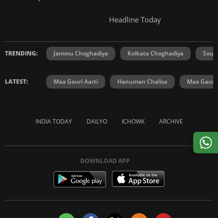
Headline Today
TRENDING:
Jammu Choghadiya
Kolkata Choghadiya
Sout
LATEST:
Maa Gauri Aarti
Hanuman Chalisa
Maa Gauri 
INDIA TODAY
DAILYO
ICHOWK
ARCHIVE
DOWNLOAD APP