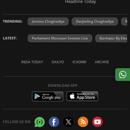
Headline Today
TRENDING:
Jammu Choghadiya
Darjeeling Choghadiya
Ra
LATEST:
Parliament Monsoon Session Live
Bankipur By Elect
INDIA TODAY
DAILYO
ICHOWK
ARCHIVE
DOWNLOAD APP
FOLLOW US ON