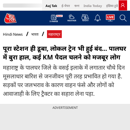
Aaj Tak
ई-पेपर
বাংলা
India Today
इंडिया टुडे हिंदी
MumbaiTak
BT Bazaar
Cosmopolitan
Harper's Bazaar
Northeast
Bri
Hindi News
भारत
महाराष्ट्र
पूरा स्टेशन ही डूबा, लोकल ट्रेन भी हुई बंद... पालघर
में बुरा हाल, कई KM पैदल चलने को मजबूर लोग
महाराष्ट्र के पालघर जिले के वसई इलाके में लगातार चौथे दिन
मूसलाधार बारिश से जनजीवन पूरी तरह प्रभावित हो गया है.
सड़कों पर जलभराव के कारण वाहन फंसे और लोगों को
आवाजाही के लिए ट्रैक्टर का सहारा लेना पड़ा.
ADVERTISEMENT