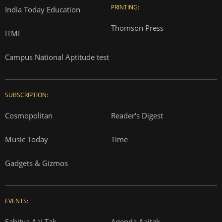
PRINTING:
India Today Education
Thomson Press
ITMI
Campus National Aptitude test
SUBSCRIPTION:
Cosmopolitan
Reader's Digest
Music Today
Time
Gadgets & Gizmos
EVENTS:
Sahitya Aaj Tak
Agenda Aajtak