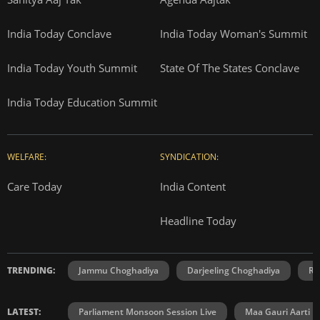
India Today Conclave
India Today Woman's Summit
India Today Youth Summit
State Of The States Conclave
India Today Education Summit
WELFARE:
SYNDICATION:
Care Today
India Content
Headline Today
TRENDING:
Jammu Choghadiya
Darjeeling Choghadiya
Ra
LATEST:
Parliament Monsoon Session Live
Maa Gauri Aarti