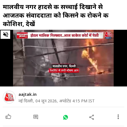
मालवीय नगर हादसे की सच्चाई द‍िखाने से
आजतक संवाददाता को क‍िसने की रोकने की
कोश‍िश, देखें
0
of
3
minutes,
41
seconds
aajtak.in
नई दिल्ली,
04 जून 2026,
अपडेटेड 4:15 PM IST