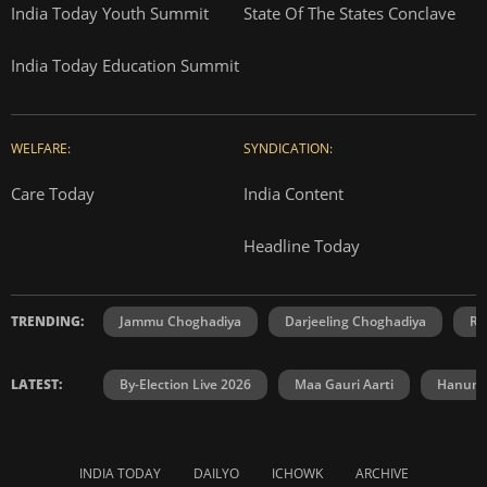
India Today Youth Summit
State Of The States Conclave
India Today Education Summit
WELFARE:
SYNDICATION:
Care Today
India Content
Headline Today
TRENDING:
Jammu Choghadiya
Darjeeling Choghadiya
Ra
LATEST:
By-Election Live 2026
Maa Gauri Aarti
Hanuma
INDIA TODAY
DAILYO
ICHOWK
ARCHIVE