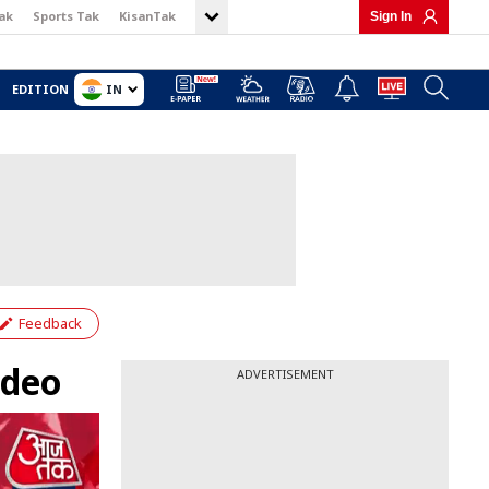
ak
Sports Tak
KisanTak
Sign In
IN
EDITION
Feedback
Video
ADVERTISEMENT