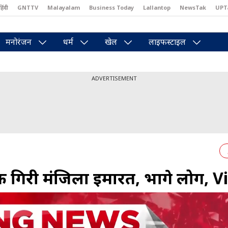
हिंदी
GNTTV
Malayalam
Business Today
Lallantop
NewsTak
UPT
east
Brides Today
Reader’s Digest
Astro Tak
Pakwan Gali
मनोरंजन
धर्म
खेल
लाइफस्टाइल
ADVERTISEMENT
 गि‍री मंजिला इमारत, भागे लोग, 