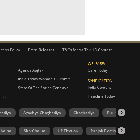
ction Policy
Press Releases
T&Cs for AajTak HD Contest
WELFARE:
Agenda Aajtak
Care Today
India Today Woman's Summit
SYNDICATION:
India Content
State Of The States Conclave
Headline Today
mmit
hadiya
Ayodhya Choghadiya
Choghadiya
Puri Choghadiya
halisa
Shiv Chalisa
UP Election
Punjab Election
Goa 