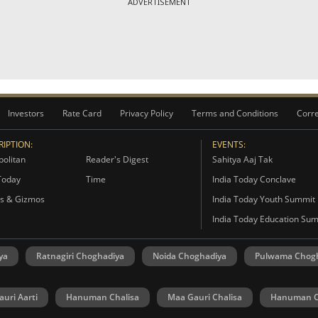
ADVERTISEMENT
Investors
Rate Card
Privacy Policy
Terms and Conditions
Corre
IPTION:
EVENTS:
olitan
Reader's Digest
Sahitya Aaj Tak
Today
Time
India Today Conclave
s & Gizmos
India Today Youth Summit
India Today Education Su
ya
Ratnagiri Choghadiya
Noida Choghadiya
Pulwama Chog
uri Aarti
Hanuman Chalisa
Maa Gauri Chalisa
Hanuman C