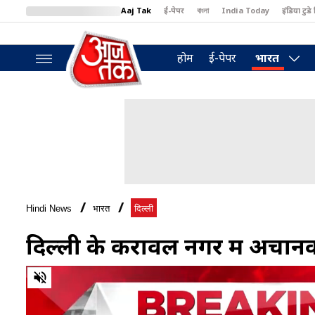
Aaj Tak
ई-पेपर
বাংলা
India Today
इंडिया टुडे 
MumbaiTak
BT Bazaar
Cosmopolitan
Harper's Bazaar
North
होम
ई-पेपर
भारत
Hindi News
भारत
दिल्ली
दिल्ली के करावल नगर में अचानक
0
of
35
seconds
Volume