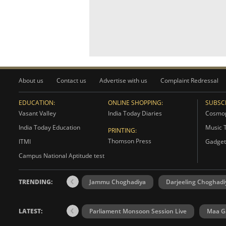
About us
Contact us
Advertise with us
Complaint Redressal
EDUCATION:
ONLINE SHOPPING:
SUBSCR
Vasant Valley
India Today Diaries
Cosmop
India Today Education
Music 
PRINTING:
Thomson Press
ITMI
Gadget
Campus National Aptitude test
TRENDING:
Jammu Choghadiya
Darjeeling Choghadi
LATEST:
Parliament Monsoon Session Live
Maa Ga