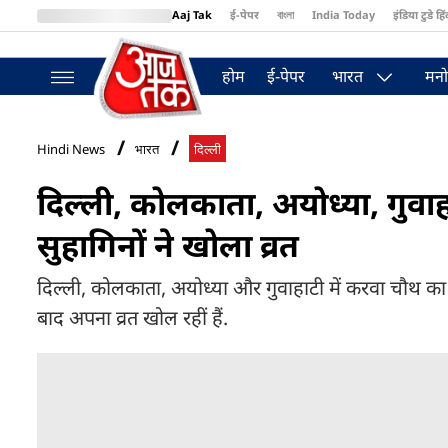
Aaj Tak
ई-पेपर
বাংলা
India Today
इंडिया टुडे हिं
MumbaiTak
BT Bazaar
Cosmopolitan
Harper's Bazaar
Northea
होम
ई-पेपर
भारत
मनो
Hindi News
भारत
दिल्ली
दिल्ली, कोलकाता, अयोध्या, गुवाह
सुहागिनों ने खोला व्रत
दिल्ली, कोलकाता, अयोध्या और गुवाहाटी में करवा चौथ का च
बाद अपना व्रत खोल रहीं हैं.