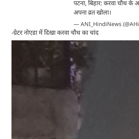
पटना, बिहार: करवा चौथ के 
अपना व्रत खोला।
— ANI_HindiNews (@AHi
-ग्रेटर नोएडा में दिखा करवा चौथ का चांद