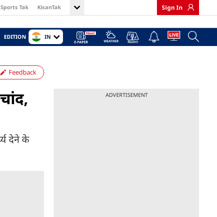
Sports Tak
KisanTak
Sign In
IN
EDITION
Feedback
चांद,
ADVERTISEMENT
 देने के