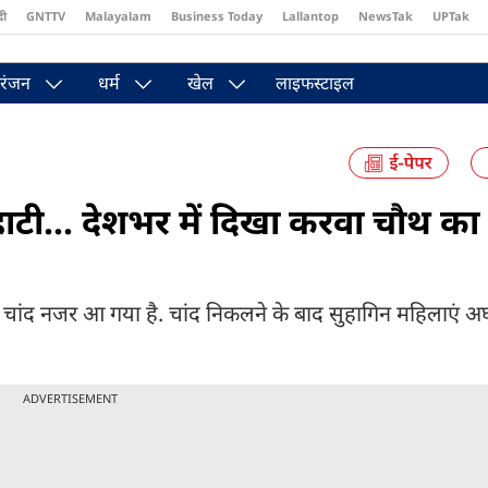
दी
GNTTV
Malayalam
Business Today
Lallantop
NewsTak
UPTak
st
Brides Today
Reader’s Digest
Astro Tak
रंजन
धर्म
खेल
लाइफस्टाइल
ाटी... देशभर में दिखा करवा चौथ का 
ांद नजर आ गया है. चांद निकलने के बाद सुहागिन महिलाएं अर्घ्य
ADVERTISEMENT