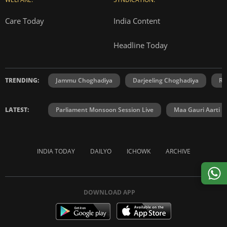
Care Today
India Content
Headline Today
TRENDING:
Jammu Choghadiya
Darjeeling Choghadiya
Ra
LATEST:
Parliament Monsoon Session Live
Maa Gauri Aarti
INDIA TODAY
DAILYO
ICHOWK
ARCHIVE
DOWNLOAD APP