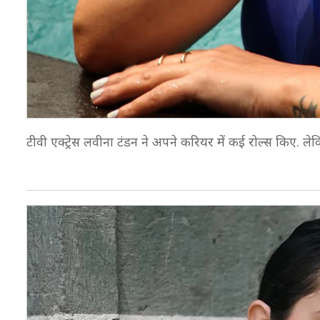
टीवी एक्ट्रेस लवीना टंडन ने अपने करियर में कई रोल्स किए.