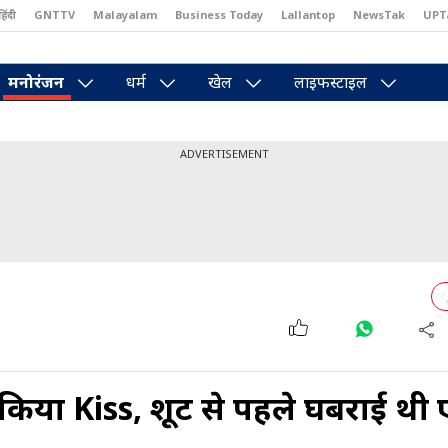
हिंदी
GNTTV
Malayalam
Business Today
Lallantop
NewsTak
UPT
east
Brides Today
Reader’s Digest
Astro Tak
Pakwan Gali
मनोरंजन
धर्म
खेल
लाइफस्टाइल
ADVERTISEMENT
किया Kiss, शूट से पहले घबराई थी एक