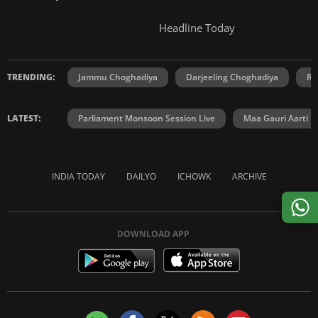
Headline Today
TRENDING:
Jammu Choghadiya
Darjeeling Choghadiya
Ra
LATEST:
Parliament Monsoon Session Live
Maa Gauri Aarti
INDIA TODAY
DAILYO
ICHOWK
ARCHIVE
DOWNLOAD APP