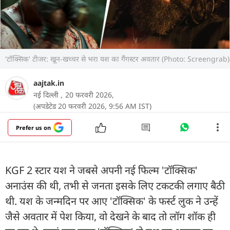
'टॉक्सिक' टीजर: खून-खच्चर से भरा यश का गैंगस्टर अवतार (Photo: Screengrab)
aajtak.in
नई दिल्ली ,
20 फरवरी 2026,
(अपडेटेड 20 फरवरी 2026, 9:56 AM IST)
Prefer us on
KGF 2 स्टार यश ने जबसे अपनी नई फिल्म 'टॉक्सिक'
अनाउंस की थी, तभी से जनता इसके लिए टकटकी लगाए बैठी
थी. यश के जन्मदिन पर आए 'टॉक्सिक' के फर्स्ट लुक ने उन्हें
जैसे अवतार में पेश किया, वो देखने के बाद तो लॉग शॉक ही