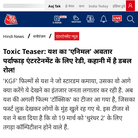
Aaj Tak
ई-पेपर
বাংলা
India Today
इंडिया टुडे हिंदी
MumbaiTak
BT Bazaar
Cosmopolitan
Harper's Bazaar
Northeast
Bri
Hindi News
मनोरंजन
एंटरटेनमेंट न्यूज़
Toxic Teaser: यश का 'एनिमल' अवतार
पर्दाफाड़ एंटरटेनमेंट के लिए रेडी, कहानी में है डबल
रोल!
'KGF' फिल्मों से यश ने जो स्टारडम कमाया, उसका वो आगे
क्या करेंगे ये देखने का इंतजार जनता लगातार कर रही है. अब
यश की अगली फिल्म 'टॉक्सिक' का टीजर आ गया है, जिसका
फर्स्ट लुक देखकर लोगों के मुंह खुले रह गए थे. इस टीजर से
यश ने बता दिया है कि वो 19 मार्च को 'धुरंधर 2' के लिए
तगड़ा कॉम्पिटीशन होने वाले हैं.