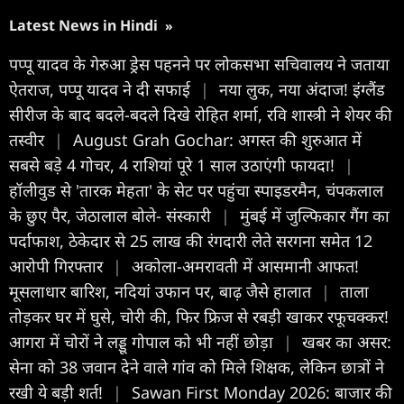
Latest News in Hindi
»
पप्पू यादव के गेरुआ ड्रेस पहनने पर लोकसभा सचिवालय ने जताया
ऐतराज, पप्पू यादव ने दी सफाई
|
नया लुक, नया अंदाज! इंग्लैंड
सीरीज के बाद बदले-बदले दिखे रोहित शर्मा, रवि शास्त्री ने शेयर की
तस्वीर
|
August Grah Gochar: अगस्त की शुरुआत में
सबसे बड़े 4 गोचर, 4 राशियां पूरे 1 साल उठाएंगी फायदा!
|
हॉलीवुड से 'तारक मेहता' के सेट पर पहुंचा स्पाइडरमैन, चंपकलाल
के छुए पैर, जेठालाल बोले- संस्कारी
|
मुंबई में जुल्फिकार गैंग का
पर्दाफाश, ठेकेदार से 25 लाख की रंगदारी लेते सरगना समेत 12
आरोपी गिरफ्तार
|
अकोला-अमरावती में आसमानी आफत!
मूसलाधार बारिश, नदियां उफान पर, बाढ़ जैसे हालात
|
ताला
तोड़कर घर में घुसे, चोरी की, फिर फ्रिज से रबड़ी खाकर रफूचक्कर!
आगरा में चोरों ने लड्डू गोपाल को भी नहीं छोड़ा
|
खबर का असर:
सेना को 38 जवान देने वाले गांव को मिले श‍िक्षक, लेकिन छात्रों ने
रखी ये बड़ी शर्त!
|
Sawan First Monday 2026: बाजार की