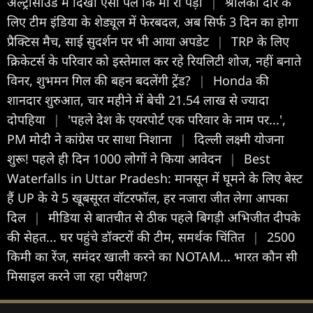
अल्ट्रासाउंड में दिखा ऐसा पल कि मां रो पड़ी
|
श्रीलंका दौरे के
लिए टीम इंडिया के शेड्यूल में फेरबदल, अब सिर्फ 3 दिन का होगा
प्रैक्टिस मैच, साई सुदर्शन पर भी आया अपडेट
|
TRP के लिए
क्रिकेटर्स के परिवार को इस्तेमाल कर रहे रियलिटी शोज, नहीं बनाते
विनर, शुभमन गिल की बहन बदलेंगी ट्रेंड?
|
Honda की
शानदार शुरुआत, चार महीने में बेची 21.54 लाख से ज्यादा
दोपहिया
|
'पहले देश के एयरपोर्ट एक परिवार के नाम पर...',
PM मोदी ने कांग्रेस पर साधा निशाना
|
दिल्ली लक्ष्मी योजना
शुरू! पहले ही दिन 1000 लोगों ने किया आवेदन
|
Best
Waterfalls in Uttar Pradesh: मानसून में घूमने के लिए बेस्ट
हैं UP के ये 5 खूबसूरत वॉटरफॉल, हर नजारा जीत लेगा आपका
दिल
|
मीडिया से बातचीत से ठीक पहले बिगड़ी अभिजीत दीपके
की सेहत... घर पहुंचे डॉक्टरों की टीम, समर्थक चिंतित
|
2500
किमी का रेंज, समंदर खाली करने का NOTAM... भारत कौन सी
मिसाइल करने जा रहा परीक्षण?