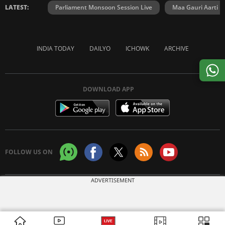
LATEST:
Parliament Monsoon Session Live
Maa Gauri Aarti
INDIA TODAY
DAILYO
ICHOWK
ARCHIVE
DOWNLOAD APP
FOLLOW US ON
ADVERTISEMENT
Copyright © 2026 Living Media India Limited. For reprint rights:
Syndications
Today