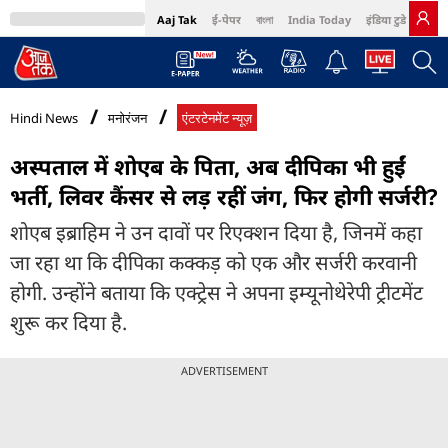
Aaj Tak
ई-पेपर
বাংলা
India Today
इंडिया टुडे हिंदी
MumbaiTak
BT Bazaar
Cosmopolitan
Harper's Bazaar
Northeast
Bri
Hindi News
मनोरंजन
एंटरटेनमेंट न्यूज़
अस्पताल में शोएब के पिता, अब दीपिका भी हुईं
भर्ती, लिवर कैंसर से लड़ रहीं जंग, फिर होगी सर्जरी?
शोएब इब्राहिम ने उन दावों पर रिएक्शन दिया है, जिनमें कहा
जा रहा था कि दीपिका कक्कड़ को एक और सर्जरी करवानी
होगी. उन्होंने बताया कि एक्ट्रेस ने अपना इम्यूनोथेरेपी ट्रीटमेंट
शुरू कर दिया है.
ADVERTISEMENT