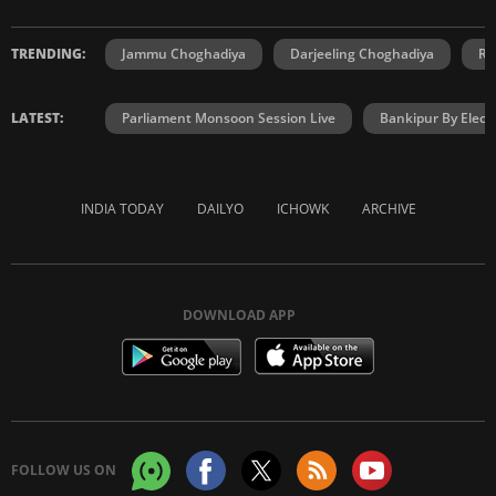
TRENDING:
Jammu Choghadiya
Darjeeling Choghadiya
Ra
LATEST:
Parliament Monsoon Session Live
Bankipur By Elect
INDIA TODAY
DAILYO
ICHOWK
ARCHIVE
DOWNLOAD APP
FOLLOW US ON