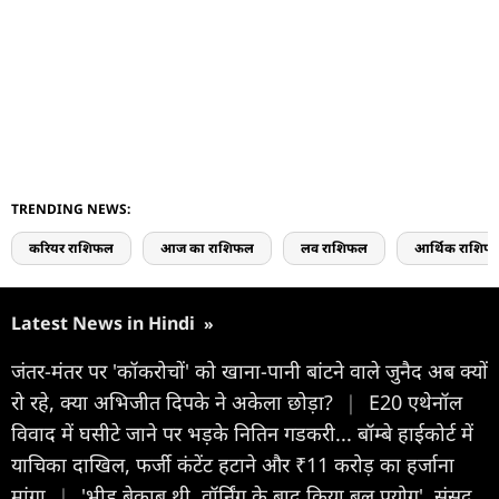
TRENDING NEWS:
करियर राशिफल
आज का राशिफल
लव राशिफल
आर्थिक राशिफ
Latest News in Hindi
»
जंतर-मंतर पर 'कॉकरोचों' को खाना-पानी बांटने वाले जुनैद अब क्यों
रो रहे, क्या अभिजीत दिपके ने अकेला छोड़ा?
|
E20 एथेनॉल
विवाद में घसीटे जाने पर भड़के नितिन गडकरी... बॉम्बे हाईकोर्ट में
याचिका दाखिल, फर्जी कंटेंट हटाने और ₹11 करोड़ का हर्जाना
मांगा
|
'भीड़ बेकाबू थी, वॉर्निंग के बाद किया बल प्रयोग', संसद