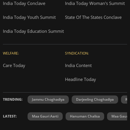
India Today Conclave
India Today Woman's Summit
India Today Youth Summit
State Of The States Conclave
India Today Education Summit
WELFARE:
SYNDICATION:
Care Today
India Content
Headline Today
TRENDING:
Jammu Choghadiya
Darjeeling Choghadiya
Ra
LATEST:
Maa Gauri Aarti
Hanuman Chalisa
Maa Gauri 