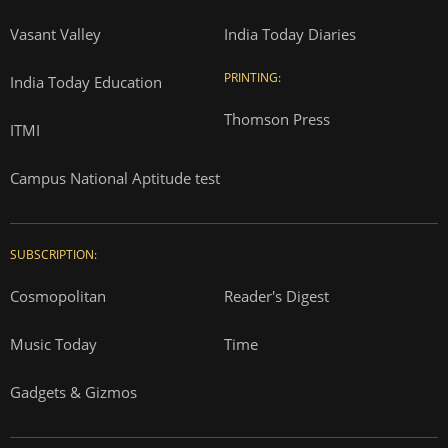
Advertise with us
Complaint Redressal
Investors
Rate Card
Privacy Policy
Terms and Conditions
Correction Policy
Press Releases
T&Cs for AajTak HD Contest
EDUCATION:
ONLINE SHOPPING:
Vasant Valley
India Today Diaries
PRINTING:
India Today Education