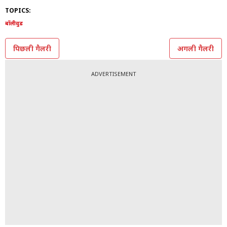
कलेक्शन नीलम के माता-पिता की बेहतरीन और शालीन पसंद को
बखूबी बयां करता है. (Photo: YT/Neelam Kothari)
ADVERTISEMENT
TOPICS:
बॉलीवुड
पिछली गैलरी
अगली गैलरी