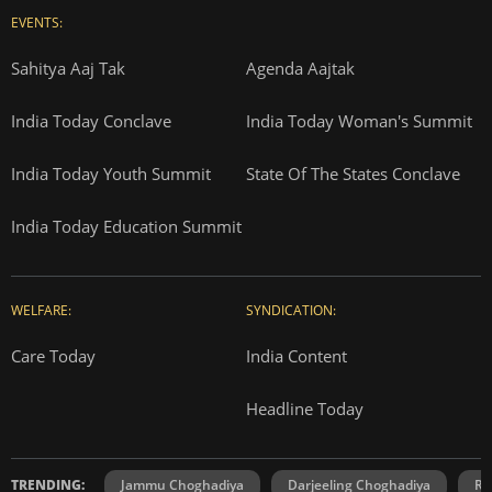
Thomson Press
ITMI
Campus National Aptitude test
SUBSCRIPTION:
Cosmopolitan
Reader's Digest
Music Today
Time
Gadgets & Gizmos
EVENTS:
Sahitya Aaj Tak
Agenda Aajtak