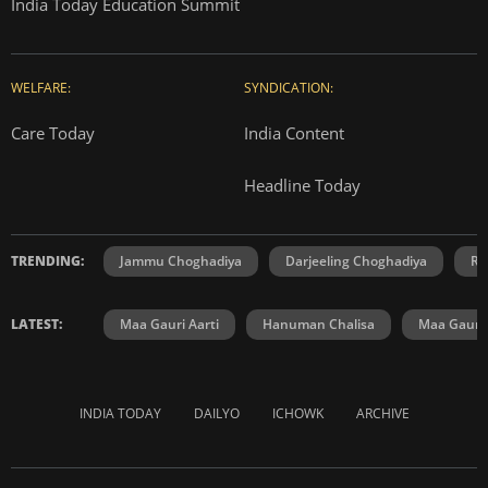
India Today Education Summit
WELFARE:
SYNDICATION:
Care Today
India Content
Headline Today
TRENDING:
Jammu Choghadiya
Darjeeling Choghadiya
Ra
LATEST:
Maa Gauri Aarti
Hanuman Chalisa
Maa Gauri 
INDIA TODAY
DAILYO
ICHOWK
ARCHIVE