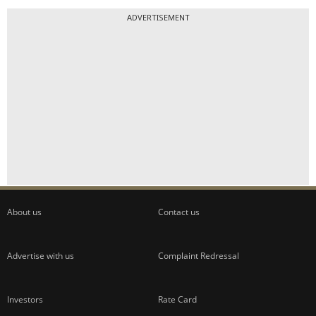
ADVERTISEMENT
About us
Contact us
Advertise with us
Complaint Redressal
Investors
Rate Card