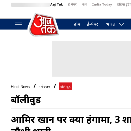
Aaj Tak
ई-पेपर
বাংলা
India Today
इंडिया टुडे 
MumbaiTak
BT Bazaar
Cosmopolitan
Harper's Bazaar
North
होम
ई-पेपर
भारत
Hindi News
मनोरंजन
बॉलीवुड
बॉलीवुड
आम‍िर खान पर क्यों हंगामा, 3 शाद