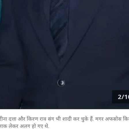
2/1
रीना दत्ता और किरण राव संग भी शादी कर चुके हैं. मगर अफसोस क
तलाक लेकर अलग हो गए थे.