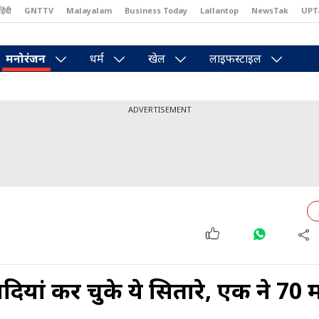
हिंदी
GNTTV
Malayalam
Business Today
Lallantop
NewsTak
UPT
east
Brides Today
Reader’s Digest
Astro Tak
Pakwan Gali
मनोरंजन
धर्म
खेल
लाइफस्टाइल
ADVERTISEMENT
ियां कर चुके ये सितारे, एक ने 70 मे