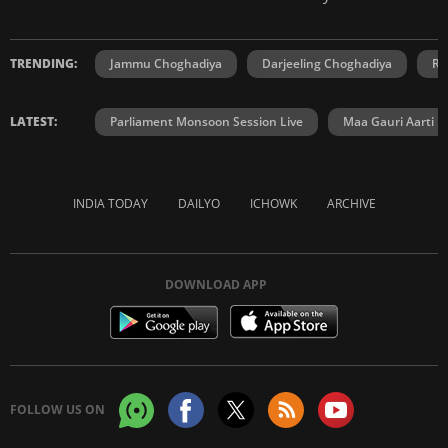
TRENDING:
Jammu Choghadiya
Darjeeling Choghadiya
Ra
LATEST:
Parliament Monsoon Session Live
Maa Gauri Aarti
INDIA TODAY
DAILYO
ICHOWK
ARCHIVE
DOWNLOAD APP
FOLLOW US ON