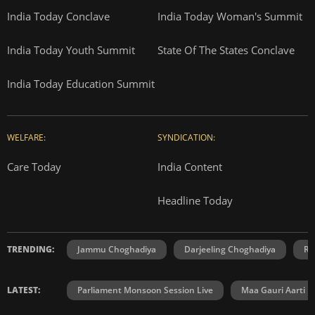
India Today Conclave
India Today Woman's Summit
India Today Youth Summit
State Of The States Conclave
India Today Education Summit
WELFARE:
SYNDICATION:
Care Today
India Content
Headline Today
TRENDING:
Jammu Choghadiya
Darjeeling Choghadiya
Ra
LATEST:
Parliament Monsoon Session Live
Maa Gauri Aarti