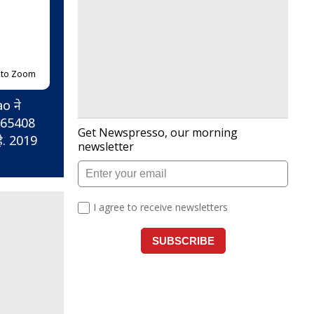
p to Zoom
ao ने
) 65408
ै. 2019