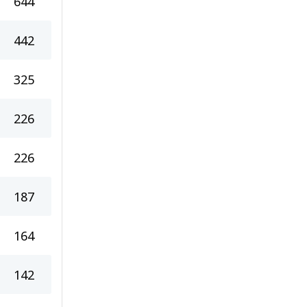
644
442
325
226
226
187
164
142