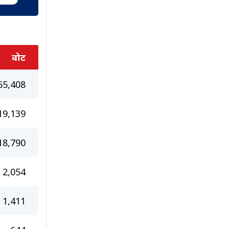
वोट
65,408
19,139
18,790
2,054
1,411