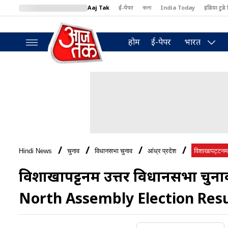
Aaj Tak
ई-पेपर
বাংলা
India Today
इंडिया टुडे 
MumbaiTak
BT Bazaar
Cosmopolitan
Harper's Bazaar
North
होम
ई-पेपर
भारत
Hindi News
चुनाव
विधानसभा चुनाव
आंध्र प्रदेश
विशाखापट्टनम उ
विशाखापट्टनम उत्तर विधानसभा च
North Assembly Election Resu