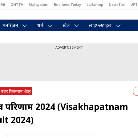
हिंदी
GNTTV
Malayalam
Business Today
Lallantop
NewsTak
UPT
east
Brides Today
Reader’s Digest
Astro Tak
Pakwan Gali
मनोरंजन
धर्म
खेल
लाइफस्टाइल
ADVERTISEMENT
त्तर विधानसभा क्षेत्र
ुनाव परिणाम 2024 (Visakhapatnam
lt 2024)