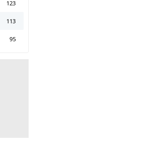
123
113
95