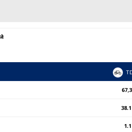
जे
T
67,
38.
1.