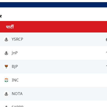
र
पार्टी
YSRCP
JnP
BJP
INC
NOTA