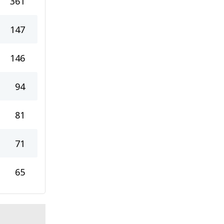
361
147
146
94
81
71
65