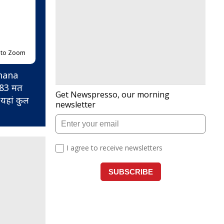
p to Zoom
kshana
8283 मत
 यहां कुल