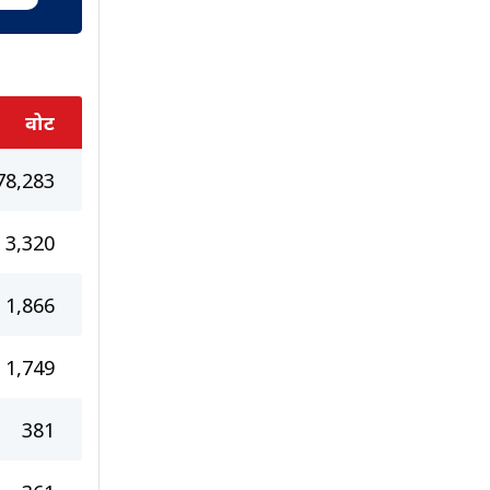
वोट
78,283
3,320
1,866
1,749
381