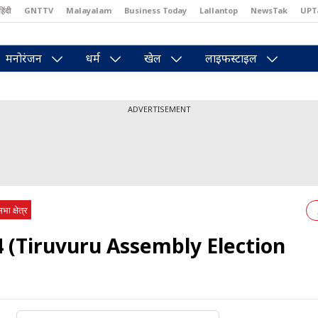
हिंदी
GNTTV
Malayalam
Business Today
Lallantop
NewsTak
UPT
east
Brides Today
Reader’s Digest
Astro Tak
Pakwan Gali
मनोरंजन
धर्म
खेल
लाइफस्टाइल
ADVERTISEMENT
भा क्षेत्र
2024 (Tiruvuru Assembly Election