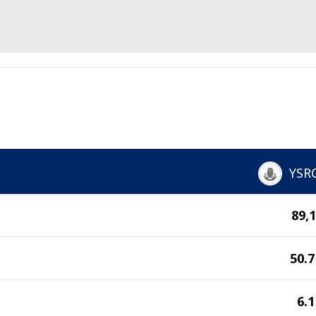
YSR
89,
50.
6.