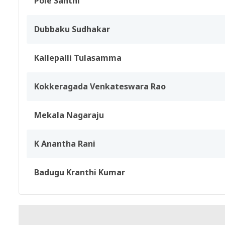
Pole Santhi
Dubbaku Sudhakar
Kallepalli Tulasamma
Kokkeragada Venkateswara Rao
Mekala Nagaraju
K Anantha Rani
Badugu Kranthi Kumar