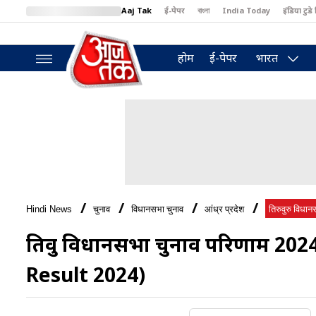
Aaj Tak
ई-पेपर
বাংলা
India Today
इंडिया टुडे 
MumbaiTak
BT Bazaar
Cosmopolitan
Harper's Bazaar
North
होम
ई-पेपर
भारत
Hindi News
चुनाव
विधानसभा चुनाव
आंध्र प्रदेश
तिरुवुरु विधानस
तिरुवुरु विधानसभा चुनाव परिणाम 
Result 2024)