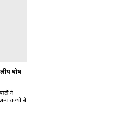
दिलीप घोष
र्टी ने
्य राज्यों से