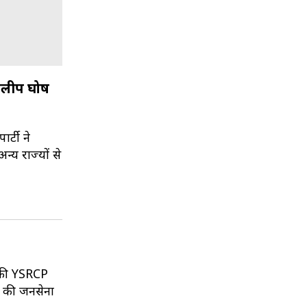
दिलीप घोष
र्टी ने
्य राज्यों से
ी की YSRCP
ण की जनसेना