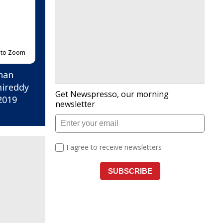
p to Zoom
dhan
omireddy
 2019