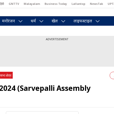
हिंदी
GNTTV
Malayalam
Business Today
Lallantop
NewsTak
UPT
east
Brides Today
Reader’s Digest
Astro Tak
Pakwan Gali
मनोरंजन
धर्म
खेल
लाइफस्टाइल
ADVERTISEMENT
सभा क्षेत्र
म 2024 (Sarvepalli Assembly