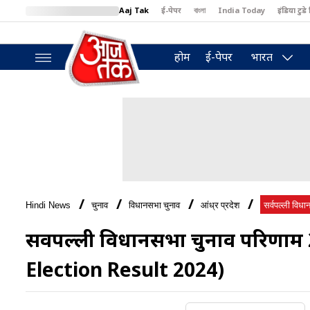
Aaj Tak
ई-पेपर
বাংলা
India Today
इंडिया टुडे 
MumbaiTak
BT Bazaar
Cosmopolitan
Harper's Bazaar
North
होम
ई-पेपर
भारत
Hindi News
चुनाव
विधानसभा चुनाव
आंध्र प्रदेश
सर्वपल्ली विधान
सर्वपल्ली विधानसभा चुनाव परिणा
Election Result 2024)