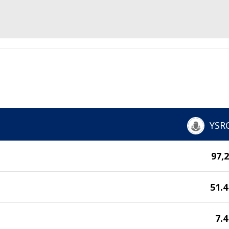
YSR
97,
51.
7.