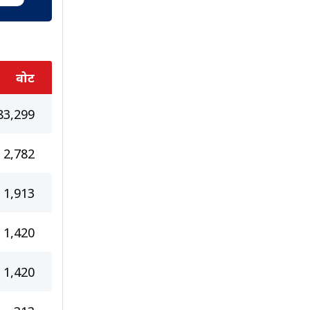
वोट
83,299
2,782
1,913
1,420
1,420