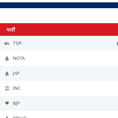
पार्टी
TDP
NOTA
JnP
INC
BJP