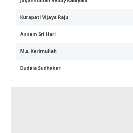
Jaganmohan Reddy Kadiyala
Kurapati Vijaya Raju
Annam Sri Hari
M.s. Karimullah
Dudala Sudhakar