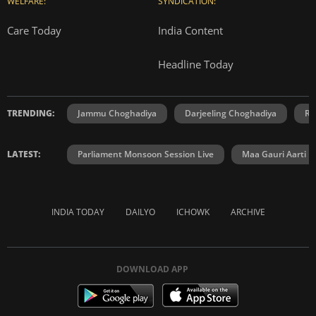
WELFARE:
SYNDICATION:
Care Today
India Content
Headline Today
TRENDING:
Jammu Choghadiya
Darjeeling Choghadiya
Ra
LATEST:
Parliament Monsoon Session Live
Maa Gauri Aarti
INDIA TODAY
DAILYO
ICHOWK
ARCHIVE
DOWNLOAD APP