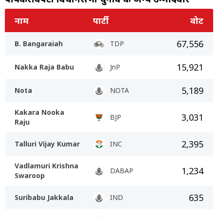
नाम
पार्टी
वोट
67,556
B. Bangaraiah
TDP
15,921
Nakka Raja Babu
JnP
5,189
Nota
NOTA
Kakara Nooka
3,031
BJP
Raju
2,395
Talluri Vijay Kumar
INC
Vadlamuri Krishna
1,234
DABAP
Swaroop
635
Suribabu Jakkala
IND