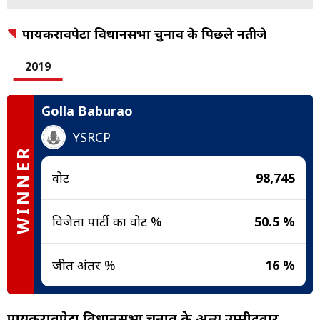
पायकरावपेटा विधानसभा चुनाव के पिछले नतीजे
2019
Golla Baburao
YSRCP
WINNER
वोट
98,745
विजेता पार्टी का वोट %
50.5 %
जीत अंतर %
16 %
पायकरावपेटा विधानसभा चुनाव के अन्य उम्मीदवार