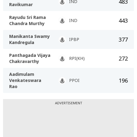
483
IND
Ravikumar
Rayudu Sri Rama
443
IND
Chandra Murthy
Manikanta Swamy
377
IPBP
Kandregula
Panthagada Vijaya
272
RPI(KH)
Chakravarthy
Aadimulam
196
Venkateswara
PPOI
Rao
ADVERTISEMENT