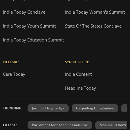
India Today Conclave
India Today Woman's Summit
India Today Youth Summit
State Of The States Conclave
India Today Education Summit
WELFARE:
SYNDICATION:
Care Today
India Content
Headline Today
TRENDING:
Jammu Choghadiya
Darjeeling Choghadiya
Ra
LATEST:
Parliament Monsoon Session Live
Maa Gauri Aarti