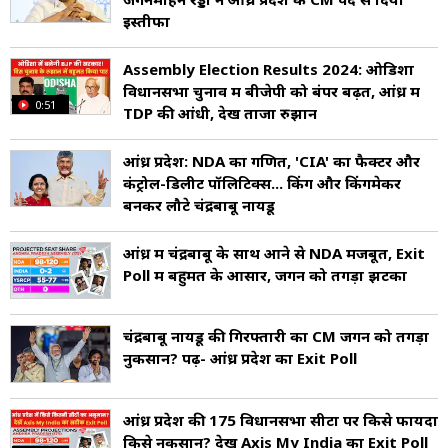
इस्तीफा
Assembly Election Results 2024: ओडिशा
विधानसभा चुनाव में बीजेपी को बंपर बढ़त, आंध्र में
0:51
TDP की आंधी, देखें ताजा रुझान
आंध्र प्रदेश: NDA का गणित, 'CIA' का फैक्टर और
कंट्रोल-डिलीट पॉलिटिक्स... किंग और किंगमेकर
बनकर लौटे चंद्रबाबू नायडू
आंध्र में चंद्रबाबू के साथ आने से NDA मजबूत, Exit
Poll में बहुमत के आसार, जगन को तगड़ा झटका
चंद्रबाबू नायडू की गिरफ्तारी का CM जगन को तगड़ा
नुकसान? पढ़ें- आंध्र प्रदेश का Exit Poll
आंध्र प्रदेश की 175 विधानसभा सीटों पर क‍िसे फायदा
क‍िसे नुकसान? देखें Axis My India का Exit Poll