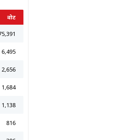
वोट
75,391
6,495
2,656
1,684
1,138
816