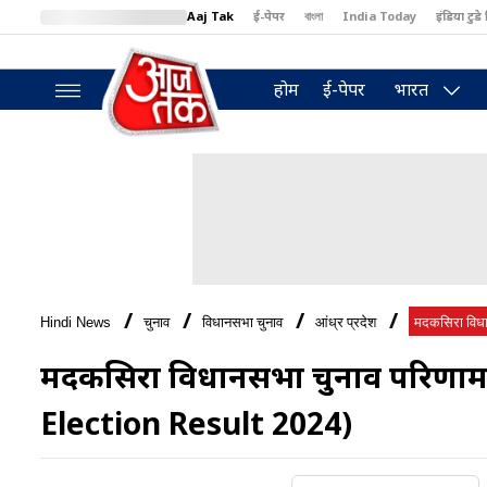
Aaj Tak
ई-पेपर
বাংলা
India Today
इंडिया टुडे 
MumbaiTak
BT Bazaar
Cosmopolitan
Harper's Bazaar
North
होम
ई-पेपर
भारत
Hindi News
चुनाव
विधानसभा चुनाव
आंध्र प्रदेश
मदकसिरा विधान
मदकसिरा विधानसभा चुनाव परिणा
Election Result 2024)