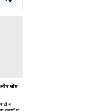
396
दिलीप घोष
र्टी ने
 राज्यों से