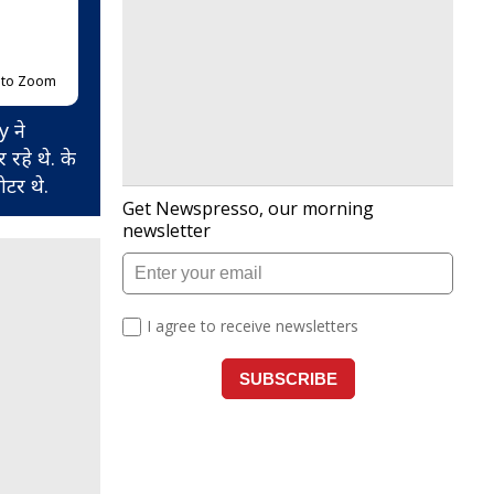
p to Zoom
y ने
रहे थे. के
टर थे.