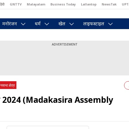
हिंदी
GNTTV
Malayalam
Business Today
Lallantop
NewsTak
UPT
east
Brides Today
Reader’s Digest
Astro Tak
Pakwan Gali
मनोरंजन
धर्म
खेल
लाइफस्टाइल
ADVERTISEMENT
सभा क्षेत्र
म 2024 (Madakasira Assembly