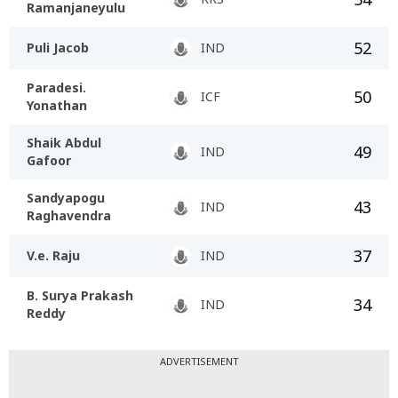
Ramanjaneyulu
52
Puli Jacob
IND
Paradesi.
50
ICF
Yonathan
Shaik Abdul
49
IND
Gafoor
Sandyapogu
43
IND
Raghavendra
37
V.e. Raju
IND
B. Surya Prakash
34
IND
Reddy
ADVERTISEMENT