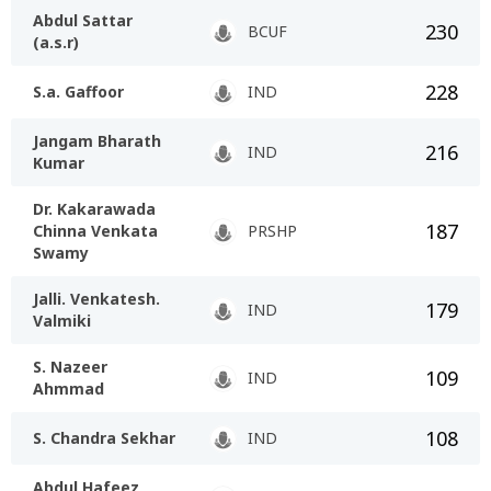
Abdul Sattar
230
BCUF
(a.s.r)
228
S.a. Gaffoor
IND
Jangam Bharath
216
IND
Kumar
Dr. Kakarawada
187
Chinna Venkata
PRSHP
Swamy
Jalli. Venkatesh.
179
IND
Valmiki
S. Nazeer
109
IND
Ahmmad
108
S. Chandra Sekhar
IND
Abdul Hafeez