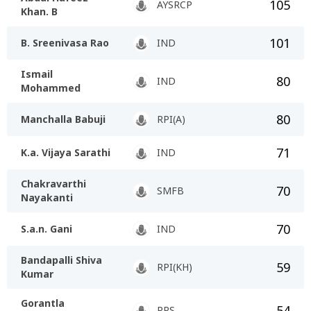
105
AYSRCP
Khan. B
101
B. Sreenivasa Rao
IND
Ismail
80
IND
Mohammed
80
Manchalla Babuji
RPI(A)
71
K.a. Vijaya Sarathi
IND
Chakravarthi
70
SMFB
Nayakanti
70
S.a.n. Gani
IND
Bandapalli Shiva
59
RPI(KH)
Kumar
Gorantla
54
RRS