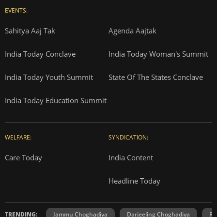
EVENTS:
Sahitya Aaj Tak
Agenda Aajtak
India Today Conclave
India Today Woman's Summit
India Today Youth Summit
State Of The States Conclave
India Today Education Summit
WELFARE:
SYNDICATION:
Care Today
India Content
Headline Today
TRENDING:
Jammu Choghadiya
Darjeeling Choghadiya
Ra