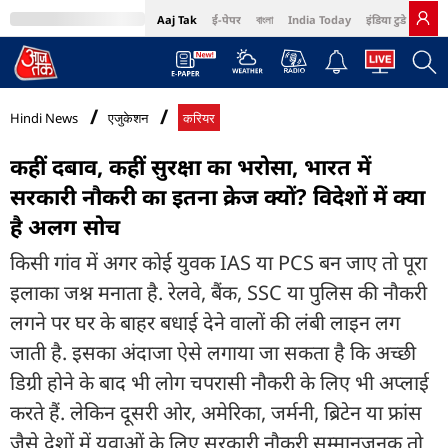
Aaj Tak
ई-पेपर
বাংলা
India Today
इंडिया टुडे हिंदी
MumbaiTak
BT Bazaar
Cosmopolitan
Harper's Bazaar
Northeast
Bri
Hindi News
एजुकेशन
करियर
कहीं दबाव, कहीं सुरक्षा का भरोसा, भारत में
सरकारी नौकरी का इतना क्रेज क्यों? विदेशों में क्या
है अलग सोच
किसी गांव में अगर कोई युवक IAS या PCS बन जाए तो पूरा
इलाका जश्न मनाता है. रेलवे, बैंक, SSC या पुलिस की नौकरी
लगने पर घर के बाहर बधाई देने वालों की लंबी लाइन लग
जाती है. इसका अंदाजा ऐसे लगाया जा सकता है कि अच्छी
डिग्री होने के बाद भी लोग चपरासी नौकरी के लिए भी अप्लाई
करते हैं. लेकिन दूसरी ओर, अमेरिका, जर्मनी, ब्रिटेन या फ्रांस
जैसे देशों में युवाओं के लिए सरकारी नौकरी सम्मानजनक तो