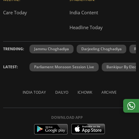
Care Today
India Content
Headline Today
TRENDING:
Jammu Choghadiya
Darjeeling Choghadiya
Ra
LATEST:
Parliament Monsoon Session Live
Bankipur By Elect
INDIA TODAY
DAILYO
ICHOWK
ARCHIVE
DOWNLOAD APP