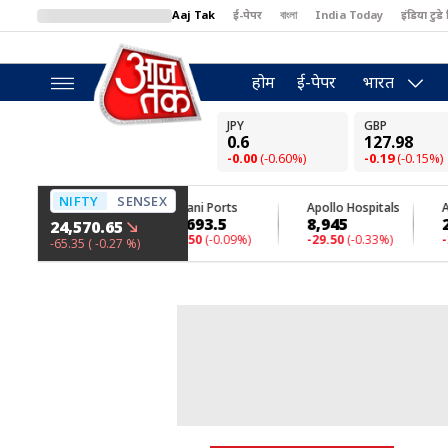
Aaj Tak
ई-पेपर
বাংলা
India Today
इंडिया टुडे 
MumbaiTak
BT Bazaar
Cosmopolitan
Harper's Bazaar
North
होम
ई-पेपर
भारत