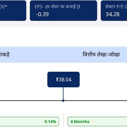
 (X)*
EPS- हर शेयर पर कमाई (₹)
सेक्टर P/E 
-0.39
34.28
आंकड़े
वित्तीय लेखा-जोखा
₹138.04
0.14%
6 Months