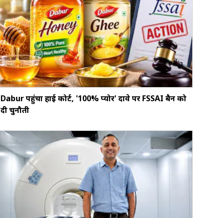
Dabur पहुंचा हाई कोर्ट, '100% प्योर' दावे पर FSSAI बैन को
दी चुनौती