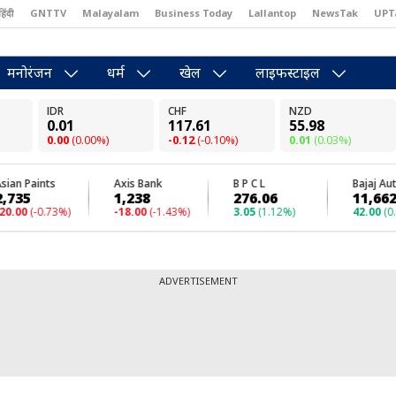
हिंदी
GNTTV
Malayalam
Business Today
Lallantop
NewsTak
UPT
east
Brides Today
Reader’s Digest
Astro Tak
Pakwan Gali
मनोरंजन
धर्म
खेल
लाइफस्टाइल
ADVERTISEMENT