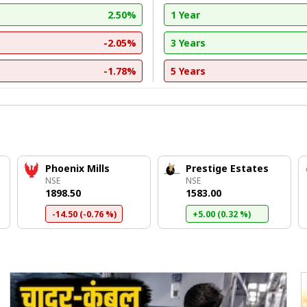
2.50%
1 Year
-2.05%
3 Years
-1.78%
5 Years
Phoenix Mills
Prestige Estates
NSE
NSE
₹1898.50
₹1583.00
-14.50 (-0.76 %)
+5.00 (0.32 %)