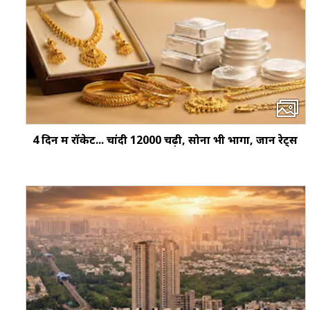
4 दिन में रॉकेट... चांदी ₹12000 चढ़ी, सोना भी भागा, जानें रेट्स