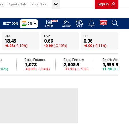
ak
Sports Tak
KisanTak
Sign In
IN
EDITION