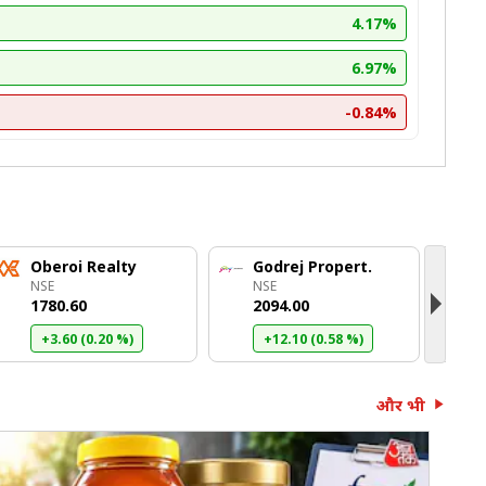
4.17%
6.97%
-0.84%
Oberoi Realty
Godrej Propert.
P
NSE
NSE
N
₹1780.60
₹2094.00
₹
+3.60 (0.20 %)
+12.10 (0.58 %)
और भी