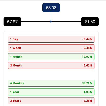
₹68.98
₹67.87
₹71.50
1 Day
-3.44%
1 Week
-2.38%
1 Month
12.97%
3 Month
-5.62%
6 Months
33.71%
1 Year
1.03%
3 Years
-3.26%