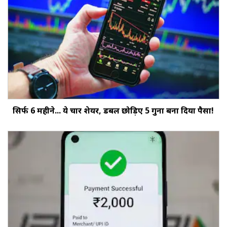
सिर्फ 6 महीने... ये चार शेयर, डबल छोड़‍िए 5 गुना बना दिया पैसा!