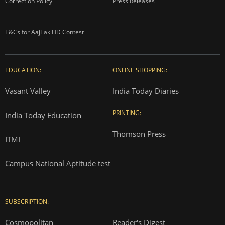
Correction Policy
Press Releases
T&Cs for AajTak HD Contest
EDUCATION:
ONLINE SHOPPING:
Vasant Valley
India Today Diaries
PRINTING:
India Today Education
Thomson Press
ITMI
Campus National Aptitude test
SUBSCRIPTION:
Cosmopolitan
Reader's Digest