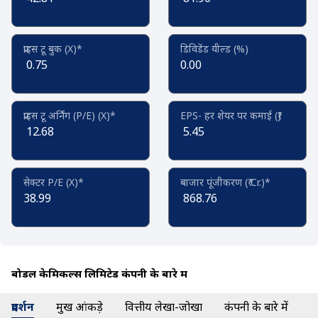
प्राइस टू बुक (X)*
डिविडेंड यील्ड (%)
0.75
0.00
प्राइस टू अर्निंग (P/E) (X)*
EPS- हर शेयर पर कमाई (₹)
12.68
5.45
सेक्टर P/E (X)*
बाजार पूंजीकरण (₹ Cr.)*
38.99
868.76
बोडल केमिकल्स लिमिटेड कंपनी के बारे में
प्रदर्शन
प्रमुख आंकड़े
वित्तीय लेखा-जोखा
कंपनी के बारे में