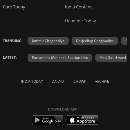
Care Today
India Content
Headline Today
TRENDING:
Jammu Choghadiya
Darjeeling Choghadiya
Ra
LATEST:
Parliament Monsoon Session Live
Maa Gauri Aarti
INDIA TODAY
DAILYO
ICHOWK
ARCHIVE
DOWNLOAD APP