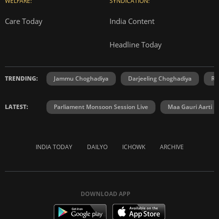
WELFARE:
SYNDICATION:
Care Today
India Content
Headline Today
TRENDING:
Jammu Choghadiya
Darjeeling Choghadiya
Ra
LATEST:
Parliament Monsoon Session Live
Maa Gauri Aarti
INDIA TODAY
DAILYO
ICHOWK
ARCHIVE
DOWNLOAD APP