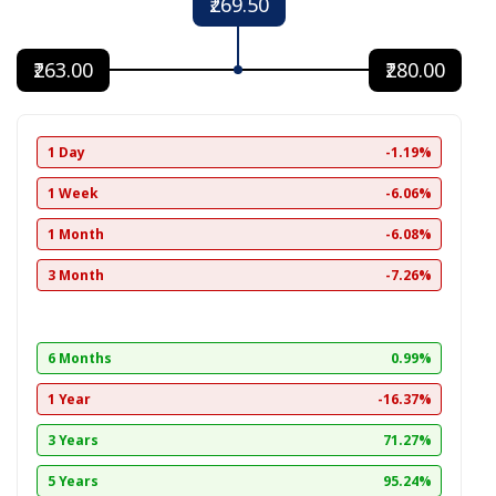
₹269.50
₹263.00
₹280.00
1 Day
-1.19%
1 Week
-6.06%
1 Month
-6.08%
3 Month
-7.26%
6 Months
0.99%
1 Year
-16.37%
3 Years
71.27%
5 Years
95.24%