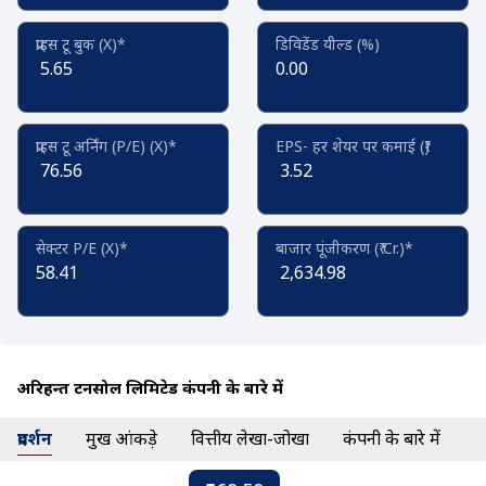
प्राइस टू बुक (X)*
डिविडेंड यील्ड (%)
5.65
0.00
प्राइस टू अर्निंग (P/E) (X)*
EPS- हर शेयर पर कमाई (₹)
76.56
3.52
सेक्टर P/E (X)*
बाजार पूंजीकरण (₹ Cr.)*
58.41
2,634.98
अरिहन्त टर्नेसोल लिमिटेड कंपनी के बारे में
प्रदर्शन
प्रमुख आंकड़े
वित्तीय लेखा-जोखा
कंपनी के बारे में