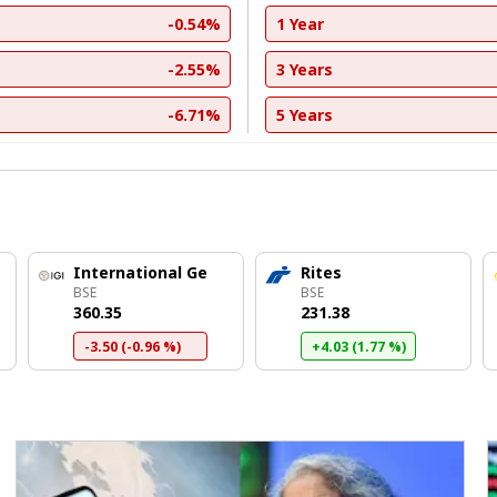
-0.54%
1 Year
-2.55%
3 Years
-6.71%
5 Years
International Ge
Rites
BSE
BSE
₹360.35
₹231.38
-3.50 (-0.96 %)
+4.03 (1.77 %)