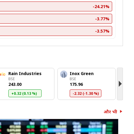
-24.21%
-3.77%
-3.57%
Rain Industries
Inox Green
S
BSE
BSE
B
₹243.00
₹175.96
₹
+0.32 (0.13 %)
-2.32 (-1.30 %)
और भी