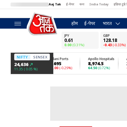
Aaj Tak
ई-पेपर
বাংলা
India Today
इंडिया टुडे 
MumbaiTak
BT Bazaar
Cosmopolitan
Harper's Bazaar
North
होम
ई-पेपर
भारत