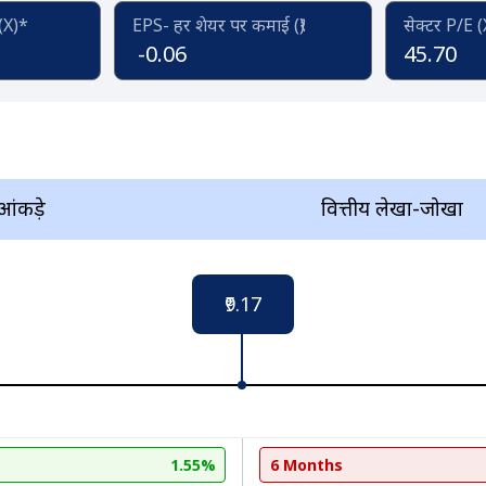
 (X)*
EPS- हर शेयर पर कमाई (₹)
सेक्टर P/E 
-0.06
45.70
 आंकड़े
वित्तीय लेखा-जोखा
₹9.17
1.55%
6 Months