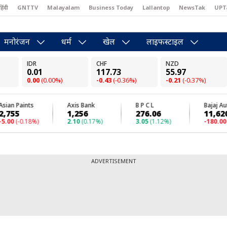
हिंदी
GNTTV
Malayalam
Business Today
Lallantop
NewsTak
UPT
east
Brides Today
Reader’s Digest
Astro Tak
Pakwan Gali
मनोरंजन
धर्म
खेल
लाइफस्टाइल
ADVERTISEMENT