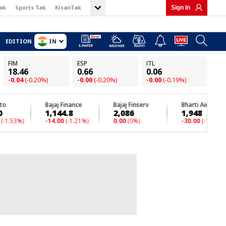
ak
Sports Tak
KisanTak
Sign In
IN
EDITION