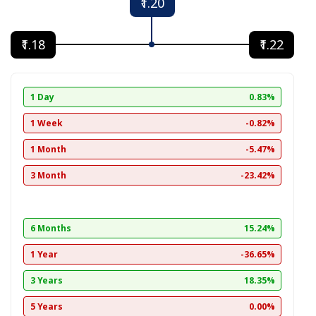
₹1.20
₹1.18
₹1.22
1 Day
0.83%
1 Week
-0.82%
1 Month
-5.47%
3 Month
-23.42%
6 Months
15.24%
1 Year
-36.65%
3 Years
18.35%
5 Years
0.00%