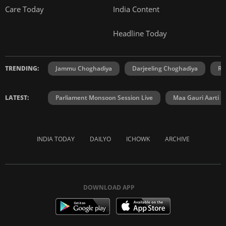
Care Today
India Content
Headline Today
TRENDING:
Jammu Choghadiya
Darjeeling Choghadiya
Ra
LATEST:
Parliament Monsoon Session Live
Maa Gauri Aarti
INDIA TODAY
DAILYO
ICHOWK
ARCHIVE
DOWNLOAD APP