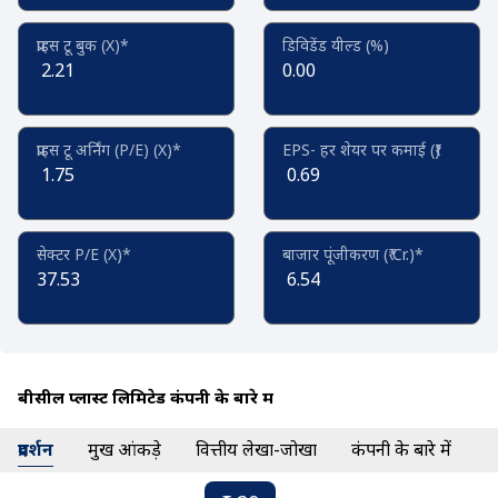
प्राइस टू बुक (X)*
डिविडेंड यील्ड (%)
2.21
0.00
प्राइस टू अर्निंग (P/E) (X)*
EPS- हर शेयर पर कमाई (₹)
1.75
0.69
सेक्टर P/E (X)*
बाजार पूंजीकरण (₹ Cr.)*
37.53
6.54
बीसील प्लास्ट लिमिटेड कंपनी के बारे में
प्रदर्शन
प्रमुख आंकड़े
वित्तीय लेखा-जोखा
कंपनी के बारे में