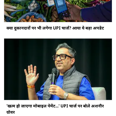
क्‍या दुकानदारों पर भी लगेगा UPI चार्ज? आया ये बड़ा अपडेट
'खत्‍म हो जाएगा मोबाइल पेमेंट...' UPI चार्ज पर बोले अशनीर
ग्रोवर