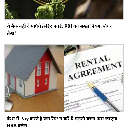
ये बैंक नहीं दे पाएंगे क्रेडिट कार्ड, RBI का सख्‍त नियम, शेयर
क्रैश!
कैश में Pay करते हैं रूम रेंट? न करें ये गलती वरना फंस जाएगा
HRA क्लेम