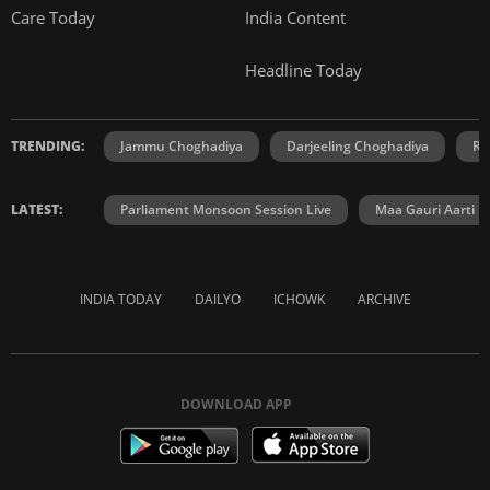
Care Today
India Content
Headline Today
TRENDING:
Jammu Choghadiya
Darjeeling Choghadiya
Ra
LATEST:
Parliament Monsoon Session Live
Maa Gauri Aarti
INDIA TODAY
DAILYO
ICHOWK
ARCHIVE
DOWNLOAD APP