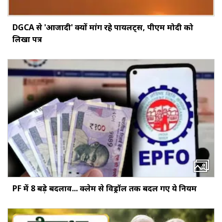
DGCA से 'आजादी' क्यों मांग रहे पायलट्स, पीएम मोदी को
लिखा पत्र
PF में 8 बड़े बदलाव... क्‍लेम से विड्रॉल तक बदल गए ये नियम