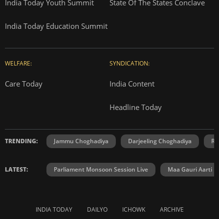
India Today Youth Summit
State Of The States Conclave
India Today Education Summit
WELFARE:
SYNDICATION:
Care Today
India Content
Headline Today
TRENDING:
Jammu Choghadiya
Darjeeling Choghadiya
Ra
LATEST:
Parliament Monsoon Session Live
Maa Gauri Aarti
INDIA TODAY
DAILYO
ICHOWK
ARCHIVE