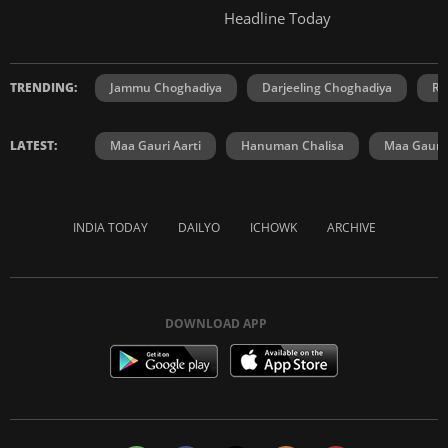
Headline Today
TRENDING:
Jammu Choghadiya
Darjeeling Choghadiya
Ra
LATEST:
Maa Gauri Aarti
Hanuman Chalisa
Maa Gauri 
INDIA TODAY
DAILYO
ICHOWK
ARCHIVE
DOWNLOAD APP