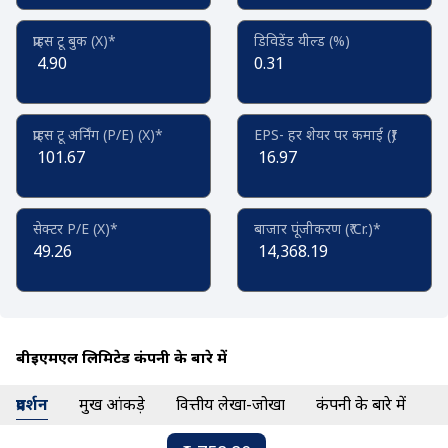
प्राइस टू बुक (X)*
डिविडेंड यील्ड (%)
4.90
0.31
प्राइस टू अर्निंग (P/E) (X)*
EPS- हर शेयर पर कमाई (₹)
101.67
16.97
सेक्टर P/E (X)*
बाजार पूंजीकरण (₹ Cr.)*
49.26
14,368.19
बीईएमएल लिमिटेड कंपनी के बारे में
प्रदर्शन
प्रमुख आंकड़े
वित्तीय लेखा-जोखा
कंपनी के बारे में