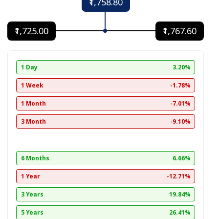
₹1,758.80
₹1,725.00
₹1,767.60
1 Day
3.20%
1 Week
-1.78%
1 Month
-7.01%
3 Month
-9.10%
6 Months
6.66%
1 Year
-12.71%
3 Years
19.84%
5 Years
26.41%