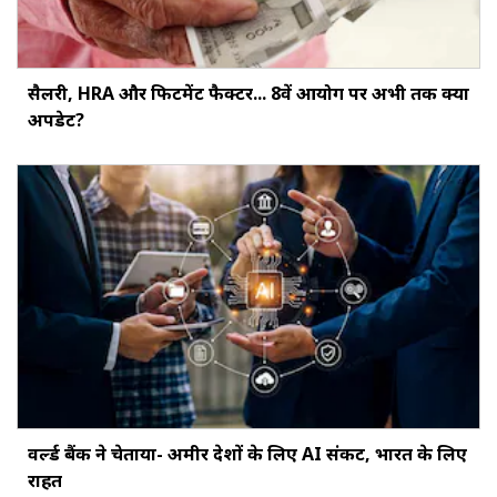
सैलरी, HRA और फिटमेंट फैक्‍टर... 8वें आयोग पर अभी तक क्‍या
अपडेट?
वर्ल्ड बैंक ने चेताया- अमीर देशों के लिए AI संकट, भारत के लिए
राहत