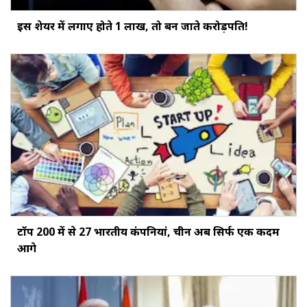
इस शेयर में लगाए होते ₹1 लाख, तो बन जाते करोड़पति!
टॉप 200 में से 27 भारतीय कंपनियां, चीन अब सिर्फ एक कदम
आगे