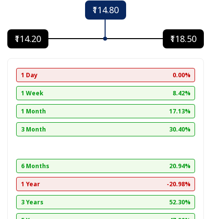
₹114.80
₹114.20
₹118.50
1 Day
0.00%
1 Week
8.42%
1 Month
17.13%
3 Month
30.40%
6 Months
20.94%
1 Year
-20.98%
3 Years
52.30%