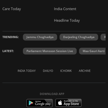
Care Today
India Content
Headline Today
TRENDING:
Jammu Choghadiya
Darjeeling Choghadiya
Ra
LATEST:
Parliament Monsoon Session Live
Maa Gauri Aarti
INDIA TODAY
DAILYO
ICHOWK
ARCHIVE
DOWNLOAD APP