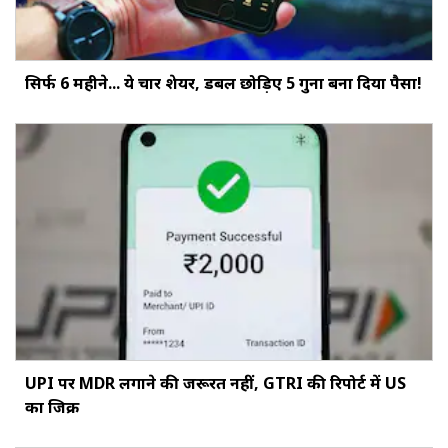
सिर्फ 6 महीने... ये चार शेयर, डबल छोड़‍िए 5 गुना बना दिया पैसा!
UPI पर MDR लगाने की जरूरत नहीं, GTRI की रिपोर्ट में US
का जिक्र